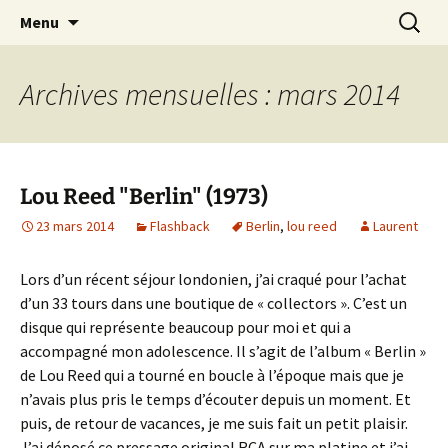
Journaliste musical · Historien du rock ·
Aller
Recherc
Laurent Rieppi
Menu
au
Conférencier
contenu
Archives mensuelles : mars 2014
Lou Reed "Berlin" (1973)
23 mars 2014
Flashback
Berlin
,
lou reed
Laurent
Lors d’un récent séjour londonien, j’ai craqué pour l’achat
d’un 33 tours dans une boutique de « collectors ». C’est un
disque qui représente beaucoup pour moi et qui a
accompagné mon adolescence. Il s’agit de l’album « Berlin »
de Lou Reed qui a tourné en boucle à l’époque mais que je
n’avais plus pris le temps d’écouter depuis un moment. Et
puis, de retour de vacances, je me suis fait un petit plaisir.
J’ai déposé ce pressage original RCA sur ma platine et j’ai