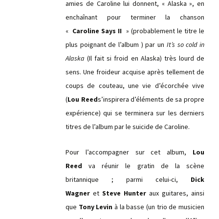
amies de Caroline lui donnent, « Alaska », en
enchaînant pour terminer la chanson
«
Caroline Says II
» (probablement le titre le
plus poignant de l’album ) par un
It’s so cold in
Alaska
(Il fait si froid en Alaska) très lourd de
sens. Une froideur acquise après tellement de
coups de couteau, une vie d’écorchée vive
(
Lou Reed
s’inspirera d’éléments de sa propre
expérience) qui se terminera sur les derniers
titres de l’album par le suicide de Caroline.
Pour l’accompagner sur cet album,
Lou
Reed
va réunir le gratin de la scène
britannique ; parmi celui-ci,
Dick
Wagner
et
Steve Hunter
aux guitares, ainsi
que
Tony Levin
à la basse (un trio de musicien