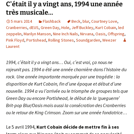
C'était il y a vingt ans, 1994 une année
très musicale…
5 mars 2014
Flashback
Beck
,
blur
,
Courtney Love
,
Cranberries
,
dEUS
,
Green Day
,
Hole
,
Jeff Buckley
,
Kurt Cobain
,
led
zeppelin
,
Marilyn Manson
,
Nine Inch Nails
,
Nirvana
,
Oasis
,
Offspring
,
Pink Floyd
,
Portishead
,
Rolling Stones
,
Soundgarden
,
Weezer
Laurent
1994, c’était il y a vingt ans… Oui, c’est vrai, ça nous ne
rajeunit pas. 1994 a été une année charnière dans l’histoire du
rock. Une année importante marquée par une tragédie : la
disparition de Kurt Cobain, fin d’une époque et début d’une
nouvelle. 1994 a vu l’arrivée ou le triomphe de groupes tels que
Green Day ou encore Portishead, le début de la ‘gueguerre’
Brit-pop Blur/Oasis mais aussi la consécration des Cranberries
ou le retour de King Crimson. Zoom sur une année fondatrice…
Le 5 avril 1994,
Kurt Cobain
décide de mettre fin à ses