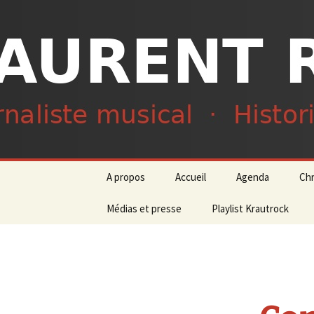
Journaliste musical · Historien 
Laurent R
Aller
A propos
Accueil
Agenda
Ch
au
contenu
Médias et presse
Playlist Krautrock