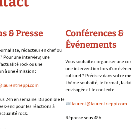
tact
s & Presse
Conférences &
Événements
ournaliste, rédacteur en chef ou
? Pour une interview, une
Vous souhaitez organiser une co
l’actualité rock ou une
une intervention lors d’un évén
on à une émission :
culturel ? Précisez dans votre m
thème souhaité, le format, la da
@laurentrieppi.com
envisagée et le contexte.
us 24h en semaine. Disponible le
laurent@laurentrieppi.com
week-end pour les réactions à
actualité rock.
Réponse sous 48h.