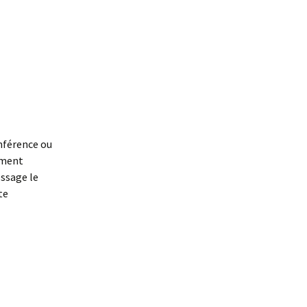
nférence ou
ement
essage le
te