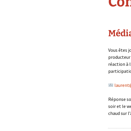
Con
Média
Vous êtes j
producteur 
réaction à 
participati
laurent
Réponse so
soir et le 
chaud sur l’