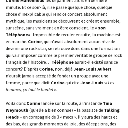
Corine Marienneau
les dépannent alors en dernière
minute. Et ce soir-là, il se passe quelque chose, quelque
chose d’inexplicable qui rend ce concert absolument
mythique, les musiciens se découvrent et créent ensemble,
sur scène, sans vraiment en être conscient, le
« son
Téléphone
«
. Impossible de reculer ensuite, la machine est
en marche.
Corine
, qui n’avait absolument aucun rêve de
devenir une rock star, se retrouve donc dans une formation
qui va s’imposer comme le premier véritable groupe de rock
français de l’histoire…
Téléphone
aurait-il existé sans ce
concert? D’après
Corine
, non, déjà
Jean-Louis Aubert
n’aurait jamais accepté de fonder un groupe avec une
femme, parce que dixit
Corine
qui cite
Jean-Louis
:
« Les
femmes, ça fout le bordel ».
Voila donc
Corine
lancée sur la route, à l’instar de
Tina
Weymouth
(qu’elle a bien connue) – la bassiste de
Talking
Heads
– en compagnie de 3 « mecs ». Il y aura des hauts et
des bas, des grands moments de joie, des déceptions, des