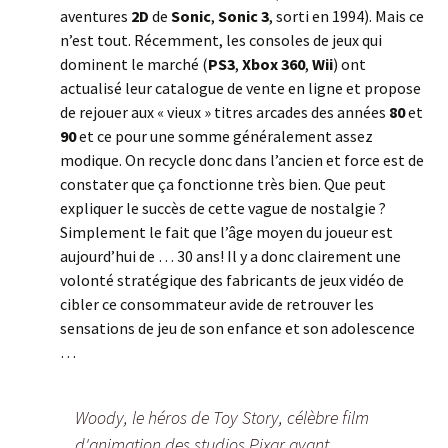
aventures
2D
de
Sonic
,
Sonic 3
, sorti en 1994). Mais ce
n’est tout. Récemment, les consoles de jeux qui
dominent le marché (
PS3
,
Xbox 360
,
Wii
) ont
actualisé leur catalogue de vente en ligne et propose
de rejouer aux « vieux » titres arcades des années
80
et
90
et ce pour une somme généralement assez
modique. On recycle donc dans l’ancien et force est de
constater que ça fonctionne très bien. Que peut
expliquer le succès de cette vague de nostalgie ?
Simplement le fait que l’âge moyen du joueur est
aujourd’hui de … 30 ans! Il y a donc clairement une
volonté stratégique des fabricants de jeux vidéo de
cibler ce consommateur avide de retrouver les
sensations de jeu de son enfance et son adolescence
…
Woody, le héros de Toy Story, célèbre film
d'animation des studios Pixar ayant