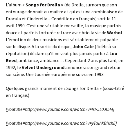
L’album
« Songs for Drella »
(de Drella, surnom que son
entourage donnait au maître et qui est une combinaison de
Dracula et Cinderella – Cendrillon en français) sort le 11
avril 1990. C’est une véritable merveille, la musique parfois
douce et parfois torturée retrace avec brio la vie de
Warhol
.
L’émotion de deux musiciens est véritablement palpable
sur le disque. A la sortie du disque,
John Cale
(fidèle à sa
réputation) déclare qu’il ne veut plus jamais parler à
Lou
Reed
, ambiance, ambiance… Cependant 2 ans plus tard, en
1992, le
Velvet Underground
annoncera son grand retour
sur scène. Une tournée européenne suivra en 1993.
Quelques grands moment de « Songs for Drella » (sous-titré
en français)
[youtube=http://www.youtube.com/watch?v=Isl-5L0Jf5M]
[youtube=http://www.youtube.com/watch?v=yTqihXBhchE]