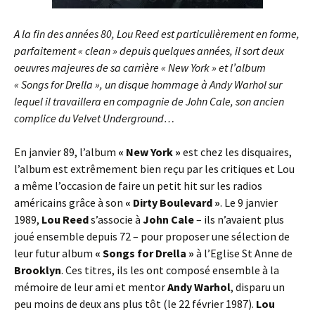
A la fin des années 80, Lou Reed est particulièrement en forme,
parfaitement « clean » depuis quelques années, il sort deux
oeuvres majeures de sa carrière « New York » et l’album
« Songs for Drella », un disque hommage à Andy Warhol sur
lequel il travaillera en compagnie de John Cale, son ancien
complice du Velvet Underground…
En janvier 89, l’album
« New York »
est chez les disquaires,
l’album est extrêmement bien reçu par les critiques et Lou
a même l’occasion de faire un petit hit sur les radios
américains grâce à son
« Dirty Boulevard »
. Le 9 janvier
1989,
Lou Reed
s’associe à
John Cale
– ils n’avaient plus
joué ensemble depuis 72 – pour proposer une sélection de
leur futur album
« Songs for Drella »
à l’Eglise St Anne de
Brooklyn
. Ces titres, ils les ont composé ensemble à la
mémoire de leur ami et mentor
Andy Warhol
, disparu un
peu moins de deux ans plus tôt (le 22 février 1987).
Lou