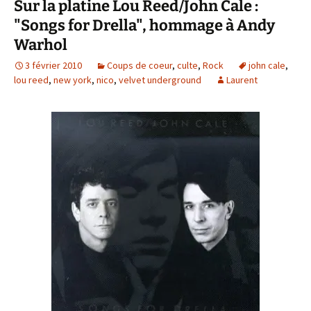
Sur la platine Lou Reed/John Cale :
"Songs for Drella", hommage à Andy
Warhol
3 février 2010
Coups de coeur
,
culte
,
Rock
john cale
,
lou reed
,
new york
,
nico
,
velvet underground
Laurent