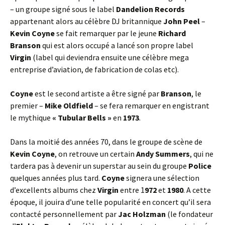
– un groupe signé sous le label
Dandelion Records
appartenant alors au célèbre DJ britannique
John Peel
–
Kevin Coyne
se fait remarquer par le jeune
Richard
Branson
qui est alors occupé a lancé son propre label
Virgin
(label qui deviendra ensuite une célèbre mega
entreprise d’aviation, de fabrication de colas etc).
Coyne
est le second artiste a être signé par
Branson
, le
premier –
Mike Oldfield
– se fera remarquer en engistrant
le mythique
« Tubular Bells »
en
1973
.
Dans la moitié des années 70, dans le groupe de scène de
Kevin Coyne
, on retrouve un certain
Andy Summers
, qui ne
tardera pas à devenir un superstar au sein du groupe
Police
quelques années plus tard.
Coyne
signera une sélection
d’excellents albums chez
Virgin
entre 1
972
et
1980
. A cette
époque, il jouira d’une telle popularité en concert qu’il sera
contacté personnellement par
Jac Holzman
(le fondateur