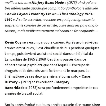
meilleur album
« Marjory Razorblade »
(1973) ainsi qu’une
très intéressante quadruple compilation/anthologie intitulée
« Kevin Coyne: I Want My Crown – The Anthology 1973-
1980 »
. A cette occasion, revenons en quelques lignes sur la
surprenante carrière de cet artiste, culte dans les pays anglo-
saxons, mais malheureusement méconnu en francophonie…
Kevin Coyne
a eu un parcours curieux. Après avoir suivi des
études artistiques, il est chauffeur de bus pendant quelques
temps, puis devient assistant social dans un hôpital du
Lancashire de 1965 à 1968. Ces 3 ans passés dans ce
département psychiatrique dans lequel il s’occupe de
drogués et de désaxés vont fortement le marquer. La
thématique de ses deux premiers albums solo
« Case
History »
(1972) et l’excellent
« Marjory
Razorblade »
(1973) sera profondément empreinte de ces
années de travail social.
Après après évolué quelques années au sein du groupe
Siren