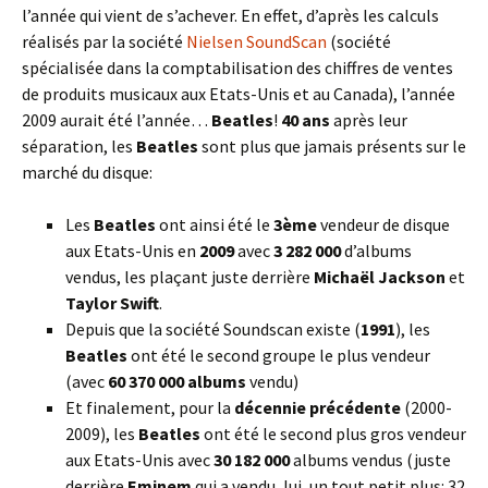
l’année qui vient de s’achever. En effet, d’après les calculs
réalisés par la société
Nielsen SoundScan
(société
spécialisée dans la comptabilisation des chiffres de ventes
de produits musicaux aux Etats-Unis et au Canada), l’année
2009 aurait été l’année…
Beatles
!
40 ans
après leur
séparation, les
Beatles
sont plus que jamais présents sur le
marché du disque:
Les
Beatles
ont ainsi été le
3ème
vendeur de disque
aux Etats-Unis en
2009
avec
3 282 000
d’albums
vendus, les plaçant juste derrière
Michaël Jackson
et
Taylor Swift
.
Depuis que la société Soundscan existe (
1991
), les
Beatles
ont été le second groupe le plus vendeur
(avec
60 370 000 albums
vendu)
Et finalement, pour la
décennie précédente
(2000-
2009), les
Beatles
ont été le second plus gros vendeur
aux Etats-Unis avec
30 182 000
albums vendus (juste
derrière
Eminem
qui a vendu, lui, un tout petit plus: 32