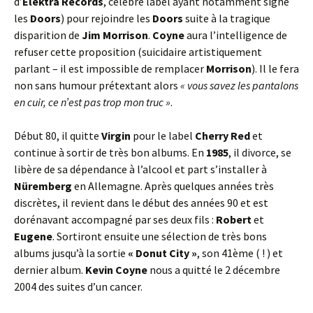
d’
Elektra Records
, célèbre label ayant notamment signé
les
Doors
) pour rejoindre les
Doors
suite à la tragique
disparition de
Jim Morrison
.
Coyne
aura l’intelligence de
refuser cette proposition (suicidaire artistiquement
parlant – il est impossible de remplacer
Morrison
). Il le fera
non sans humour prétextant alors
« vous savez les pantalons
en cuir, ce n’est pas trop mon truc »
.
Début 80, il quitte
Virgin
pour le label
Cherry Red
et
continue à sortir de très bon albums. En
1985
, il divorce, se
libère de sa dépendance à l’alcool et part s’installer à
Nüremberg
en Allemagne. Après quelques années très
discrètes, il revient dans le début des années 90 et est
dorénavant accompagné par ses deux fils :
Robert
et
Eugene
. Sortiront ensuite une sélection de très bons
albums jusqu’à la sortie
« Donut City »
, son 41ème ( ! ) et
dernier album.
Kevin Coyne
nous a quitté le 2 décembre
2004 des suites d’un cancer.