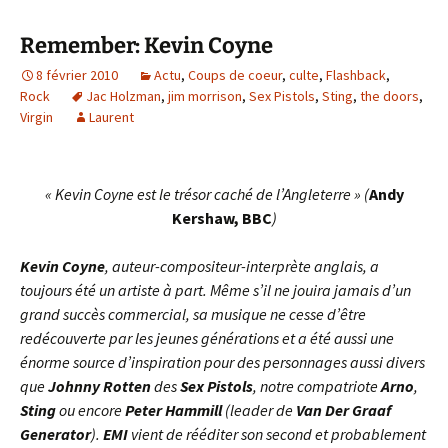
Remember: Kevin Coyne
8 février 2010
Actu
,
Coups de coeur
,
culte
,
Flashback
,
Rock
Jac Holzman
,
jim morrison
,
Sex Pistols
,
Sting
,
the doors
,
Virgin
Laurent
« Kevin Coyne est le trésor caché de l’Angleterre » (
Andy
Kershaw, BBC
)
Kevin Coyne
, auteur-compositeur-interprète anglais, a
toujours été un artiste à part. Même s’il ne jouira jamais d’un
grand succès commercial, sa musique ne cesse d’être
redécouverte par les jeunes générations et a été aussi une
énorme source d’inspiration pour des personnages aussi divers
que
Johnny Rotten
des
Sex Pistols
, notre compatriote
Arno
,
Sting
ou encore
Peter Hammill
(leader de
Van Der Graaf
Generator
).
EMI
vient de rééditer son second et probablement