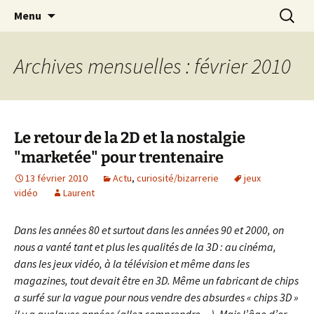
Journaliste musical · Historien du rock ·
Aller
Recherc
Laurent Rieppi
Menu
au
Conférencier
contenu
Archives mensuelles : février 2010
Le retour de la 2D et la nostalgie
"marketée" pour trentenaire
13 février 2010
Actu
,
curiosité/bizarrerie
jeux
vidéo
Laurent
Dans les années 80 et surtout dans les années 90 et 2000, on
nous a vanté tant et plus les qualités de la 3D : au cinéma,
dans les jeux vidéo, à la télévision et même dans les
magazines, tout devait être en 3D. Même un fabricant de chips
a surfé sur la vague pour nous vendre des absurdes « chips 3D »