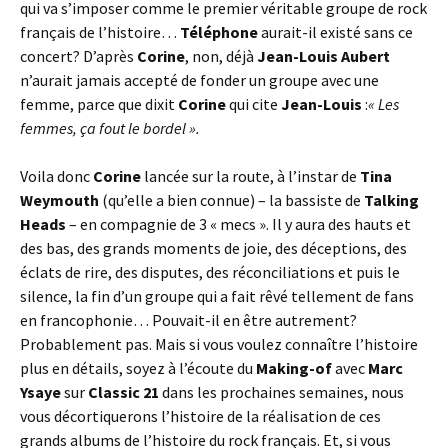
qui va s’imposer comme le premier véritable groupe de rock
français de l’histoire…
Téléphone
aurait-il existé sans ce
concert? D’après
Corine
, non, déjà
Jean-Louis Aubert
n’aurait jamais accepté de fonder un groupe avec une
femme, parce que dixit
Corine
qui cite
Jean-Louis
:
« Les
femmes, ça fout le bordel ».
Voila donc
Corine
lancée sur la route, à l’instar de
Tina
Weymouth
(qu’elle a bien connue) – la bassiste de
Talking
Heads
– en compagnie de 3 « mecs ». Il y aura des hauts et
des bas, des grands moments de joie, des déceptions, des
éclats de rire, des disputes, des réconciliations et puis le
silence, la fin d’un groupe qui a fait rêvé tellement de fans
en francophonie… Pouvait-il en être autrement?
Probablement pas. Mais si vous voulez connaître l’histoire
plus en détails, soyez à l’écoute du
Making-of
avec
Marc
Ysaye
sur
Classic 21
dans les prochaines semaines, nous
vous décortiquerons l’histoire de la réalisation de ces
grands albums de l’histoire du rock français. Et, si vous