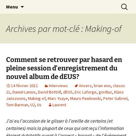
Journaliste musical · Historien du rock ·
Aller
Recherc
Laurent Rieppi
Menu
au
Conférencier
contenu
Archives par mot-clé : Making-of
Comment se retrouver par hasard en
pleine session d'enregistrement du
nouvel album de dEUS?
14 février 2011
Interviews
Anvers
,
brian eno
,
classic
21
,
Daniel Lanois
,
David Bottrill
,
dEUS
,
Eric Laforge
,
gorillaz
,
Klass
Janszoons
,
Making-of
,
Marc Ysaye
,
Mauro Pawlowski
,
Peter Gabriel
,
Tom Barman
,
U2
,
Us
Laurent
J’ai eu l’occasion de le glisser à l’oreille de certains (et
certaines) mais la plupart de ceux qui ont reçu l’information
étaient dubitatifs quant à l’aspect « hasard » de l’événement.