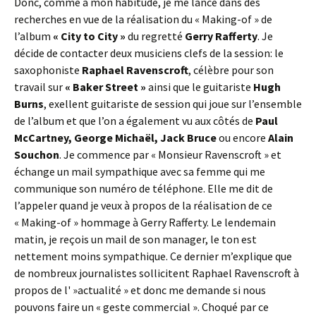
Donc, comme à mon habitude, je me lance dans des
recherches en vue de la réalisation du « Making-of » de
l’album
« City to City »
du regretté
Gerry Rafferty
. Je
décide de contacter deux musiciens clefs de la session: le
saxophoniste
Raphael Ravenscroft
, célèbre pour son
travail sur
« Baker Street »
ainsi que le guitariste
Hugh
Burns
, exellent guitariste de session qui joue sur l’ensemble
de l’album et que l’on a également vu aux côtés de
Paul
McCartney, George Michaël, Jack Bruce
ou encore
Alain
Souchon
. Je commence par « Monsieur Ravenscroft » et
échange un mail sympathique avec sa femme qui me
communique son numéro de téléphone. Elle me dit de
l’appeler quand je veux à propos de la réalisation de ce
« Making-of » hommage à Gerry Rafferty. Le lendemain
matin, je reçois un mail de son manager, le ton est
nettement moins sympathique. Ce dernier m’explique que
de nombreux journalistes sollicitent Raphael Ravenscroft à
propos de l' »actualité » et donc me demande si nous
pouvons faire un « geste commercial ». Choqué par ce