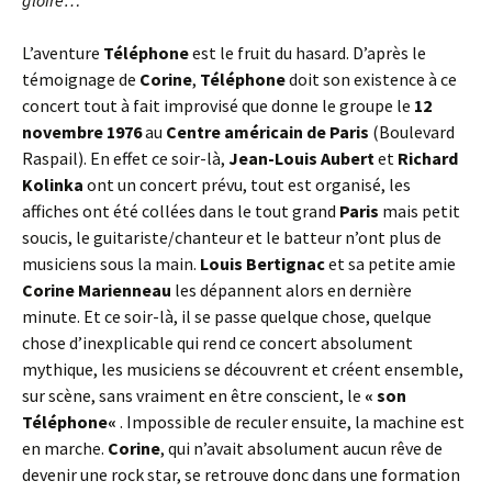
gloire…
L’aventure
Téléphone
est le fruit du hasard. D’après le
témoignage de
Corine
,
Téléphone
doit son existence à ce
concert tout à fait improvisé que donne le groupe le
12
novembre 1976
au
Centre américain de Paris
(Boulevard
Raspail). En effet ce soir-là,
Jean-Louis Aubert
et
Richard
Kolinka
ont un concert prévu, tout est organisé, les
affiches ont été collées dans le tout grand
Paris
mais petit
soucis, le guitariste/chanteur et le batteur n’ont plus de
musiciens sous la main.
Louis Bertignac
et sa petite amie
Corine Marienneau
les dépannent alors en dernière
minute. Et ce soir-là, il se passe quelque chose, quelque
chose d’inexplicable qui rend ce concert absolument
mythique, les musiciens se découvrent et créent ensemble,
sur scène, sans vraiment en être conscient, le
« son
Téléphone
«
. Impossible de reculer ensuite, la machine est
en marche.
Corine
, qui n’avait absolument aucun rêve de
devenir une rock star, se retrouve donc dans une formation