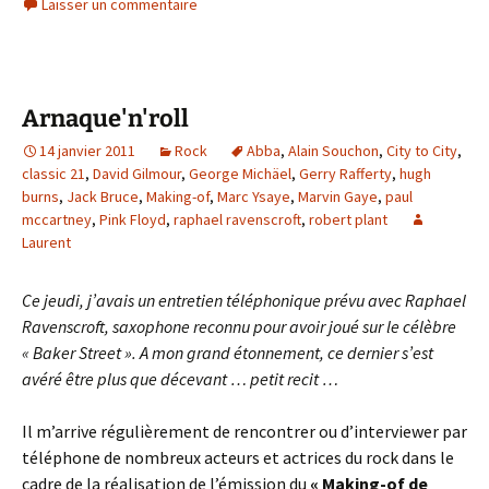
Laisser un commentaire
Arnaque'n'roll
14 janvier 2011
Rock
Abba
,
Alain Souchon
,
City to City
,
classic 21
,
David Gilmour
,
George Michäel
,
Gerry Rafferty
,
hugh
burns
,
Jack Bruce
,
Making-of
,
Marc Ysaye
,
Marvin Gaye
,
paul
mccartney
,
Pink Floyd
,
raphael ravenscroft
,
robert plant
Laurent
Ce jeudi, j’avais un entretien téléphonique prévu avec Raphael
Ravenscroft, saxophone reconnu pour avoir joué sur le célèbre
« Baker Street ». A mon grand étonnement, ce dernier s’est
avéré être plus que décevant … petit recit …
Il m’arrive régulièrement de rencontrer ou d’interviewer par
téléphone de nombreux acteurs et actrices du rock dans le
cadre de la réalisation de l’émission du
« Making-of de