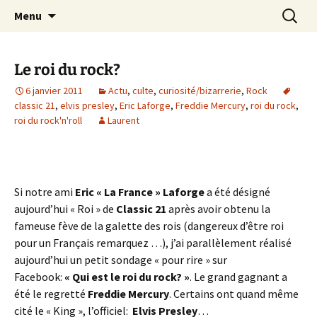
Journaliste musical · Historien du rock ·
Aller
Recherc
Laurent Rieppi
Menu
au
Conférencier
contenu
Le roi du rock?
6 janvier 2011
Actu
,
culte
,
curiosité/bizarrerie
,
Rock
classic 21
,
elvis presley
,
Eric Laforge
,
Freddie Mercury
,
roi du rock
,
roi du rock'n'roll
Laurent
Si notre ami
Eric « La France » Laforge
a été désigné
aujourd’hui « Roi » de
Classic 21
après avoir obtenu la
fameuse fève de la galette des rois (dangereux d’être roi
pour un Français remarquez …), j’ai parallèlement réalisé
aujourd’hui un petit sondage « pour rire » sur
Facebook:
« Qui est le roi du rock? »
. Le grand gagnant a
été le regretté
Freddie Mercury
. Certains ont quand même
cité le « King », l’officiel:
Elvis Presley
…