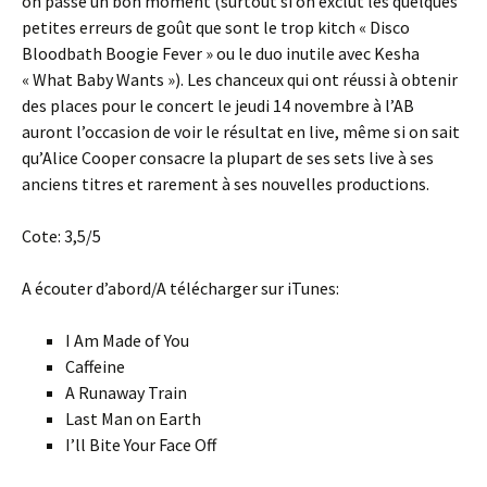
on passe un bon moment (surtout si on exclut les quelques
petites erreurs de goût que sont le trop kitch « Disco
Bloodbath Boogie Fever » ou le duo inutile avec Kesha
« What Baby Wants »). Les chanceux qui ont réussi à obtenir
des places pour le concert le jeudi 14 novembre à l’AB
auront l’occasion de voir le résultat en live, même si on sait
qu’Alice Cooper consacre la plupart de ses sets live à ses
anciens titres et rarement à ses nouvelles productions.
Cote: 3,5/5
A écouter d’abord/A télécharger sur iTunes:
I Am Made of You
Caffeine
A Runaway Train
Last Man on Earth
I’ll Bite Your Face Off