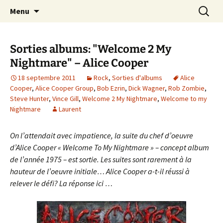
Journaliste musical · Historien du rock ·
Aller
Recherc
Laurent Rieppi
Menu
au
Conférencier
contenu
Sorties albums: "Welcome 2 My
Nightmare" – Alice Cooper
18 septembre 2011
Rock
,
Sorties d'albums
Alice
Cooper
,
Alice Cooper Group
,
Bob Ezrin
,
Dick Wagner
,
Rob Zombie
,
Steve Hunter
,
Vince Gill
,
Welcome 2 My Nightmare
,
Welcome to my
Nightmare
Laurent
On l’attendait avec impatience, la suite du chef d’oeuvre
d’Alice Cooper « Welcome To My Nightmare » – concept album
de l’année 1975 – est sortie. Les suites sont rarement à la
hauteur de l’oeuvre initiale… Alice Cooper a-t-il réussi à
relever le défi? La réponse ici …