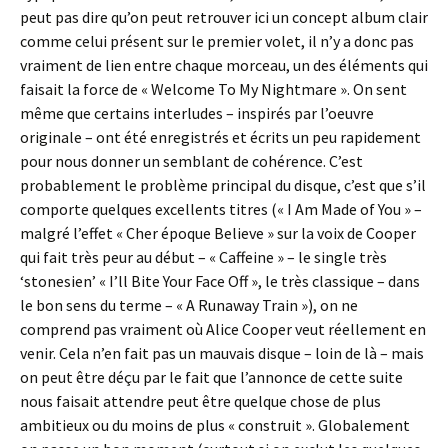
peut pas dire qu’on peut retrouver ici un concept album clair
comme celui présent sur le premier volet, il n’y a donc pas
vraiment de lien entre chaque morceau, un des éléments qui
faisait la force de « Welcome To My Nightmare ». On sent
même que certains interludes – inspirés par l’oeuvre
originale – ont été enregistrés et écrits un peu rapidement
pour nous donner un semblant de cohérence. C’est
probablement le problème principal du disque, c’est que s’il
comporte quelques excellents titres (« I Am Made of You » –
malgré l’effet « Cher époque Believe » sur la voix de Cooper
qui fait très peur au début – « Caffeine » – le single très
‘stonesien’ « I’ll Bite Your Face Off », le très classique – dans
le bon sens du terme – « A Runaway Train »), on ne
comprend pas vraiment où Alice Cooper veut réellement en
venir. Cela n’en fait pas un mauvais disque – loin de là – mais
on peut être déçu par le fait que l’annonce de cette suite
nous faisait attendre peut être quelque chose de plus
ambitieux ou du moins de plus « construit ». Globalement