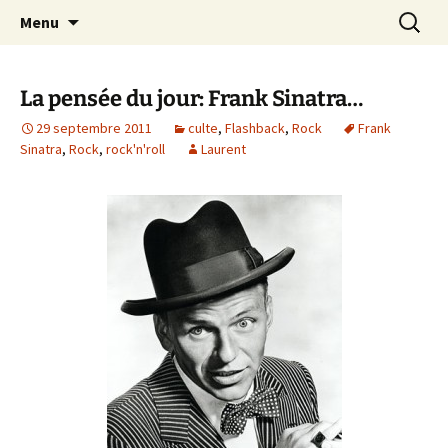
Journaliste musical · Historien du rock ·
Aller
Recherc
Laurent Rieppi
Menu
au
Conférencier
contenu
La pensée du jour: Frank Sinatra…
29 septembre 2011
culte
,
Flashback
,
Rock
Frank
Sinatra
,
Rock
,
rock'n'roll
Laurent