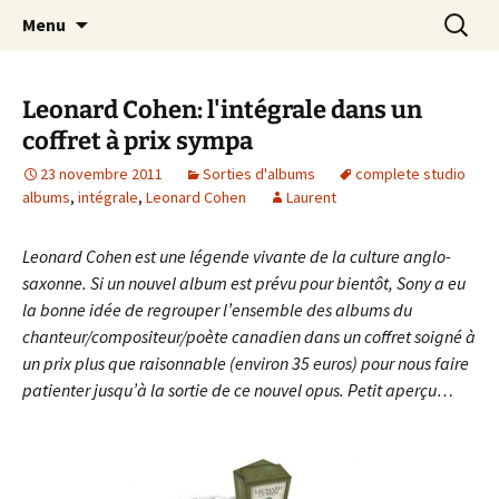
Journaliste musical · Historien du rock ·
Aller
Recherc
Laurent Rieppi
Menu
au
Conférencier
contenu
Leonard Cohen: l'intégrale dans un
coffret à prix sympa
23 novembre 2011
Sorties d'albums
complete studio
albums
,
intégrale
,
Leonard Cohen
Laurent
Leonard Cohen est une légende vivante de la culture anglo-
saxonne. Si un nouvel album est prévu pour bientôt, Sony a eu
la bonne idée de regrouper l’ensemble des albums du
chanteur/compositeur/poète canadien dans un coffret soigné à
un prix plus que raisonnable (environ 35 euros) pour nous faire
patienter jusqu’à la sortie de ce nouvel opus. Petit aperçu…