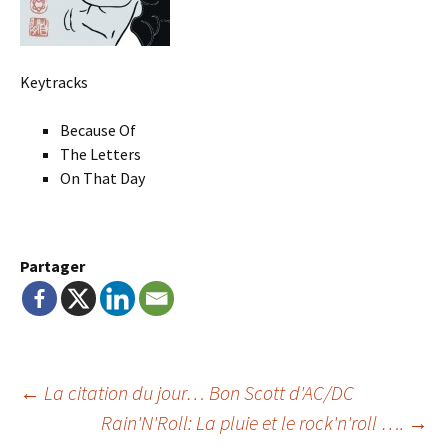
Keytracks
Because Of
The Letters
On That Day
Partager
Navigation
←
La citation du jour… Bon Scott d'AC/DC
Rain'N'Roll: La pluie et le rock'n'roll ….
→