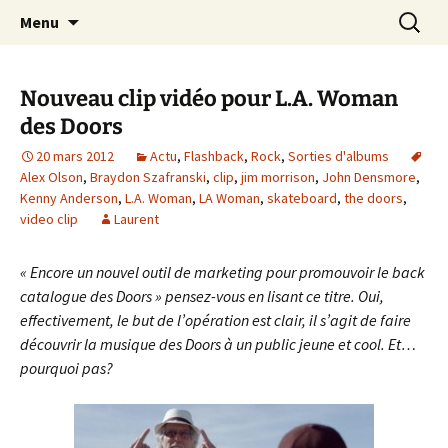
Journaliste musical · Historien du rock ·
Aller
Recherc
Laurent Rieppi
Menu
au
Conférencier
contenu
Nouveau clip vidéo pour L.A. Woman
des Doors
20 mars 2012
Actu
,
Flashback
,
Rock
,
Sorties d'albums
Alex Olson
,
Braydon Szafranski
,
clip
,
jim morrison
,
John Densmore
,
Kenny Anderson
,
L.A. Woman
,
LA Woman
,
skateboard
,
the doors
,
video clip
Laurent
« Encore un nouvel outil de marketing pour promouvoir le back
catalogue des Doors » pensez-vous en lisant ce titre. Oui,
effectivement, le but de l’opération est clair, il s’agit de faire
découvrir la musique des Doors à un public jeune et cool. Et…
pourquoi pas?