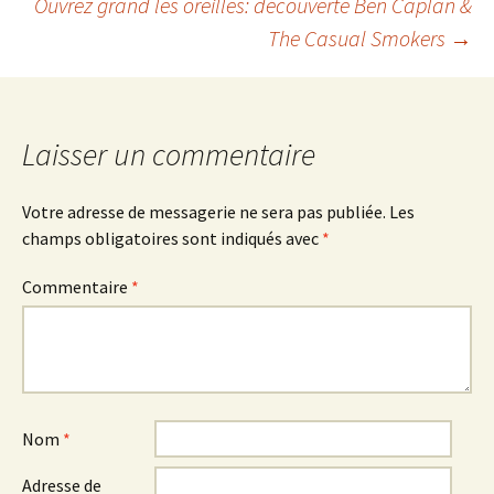
Ouvrez grand les oreilles: découverte Ben Caplan &
de
The Casual Smokers
→
l'article
Laisser un commentaire
Votre adresse de messagerie ne sera pas publiée.
Les
champs obligatoires sont indiqués avec
*
Commentaire
*
Nom
*
Adresse de