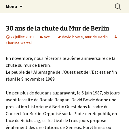
Journaliste musical · Historien du rock ·
Aller
Recherc
Laurent Rieppi
Menu
au
Conférencier
contenu
30 ans de la chute du Mur de Berlin
27 juillet 2019
Actu
david bowie
,
mur de Berlin
Charline Wartel
En novembre, nous fêterons le 30ème anniversaire de la
chute du mur de Berlin.
Le peuple de l’Allemagne de l’Ouest est de l’Est est enfin
réuni le 9 novembre 1989.
Un peu plus de deux ans auparavant, le 6 juin 1987, six jours
avant la visite de Ronald Reagan, David Bowie donne une
prestation historique à Berlin Ouest dans le cadre du
Concert for Berlin. Organisé sur la Platz der Republik, en
face du Reichstag, ce festival de trois jours propose
également des prestations de G
enesis, Eurythmics ou