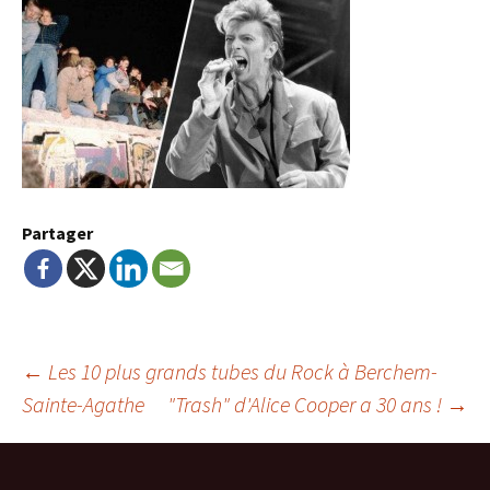
Partager
Navigation
←
Les 10 plus grands tubes du Rock à Berchem-
Sainte-Agathe
"Trash" d'Alice Cooper a 30 ans !
→
de