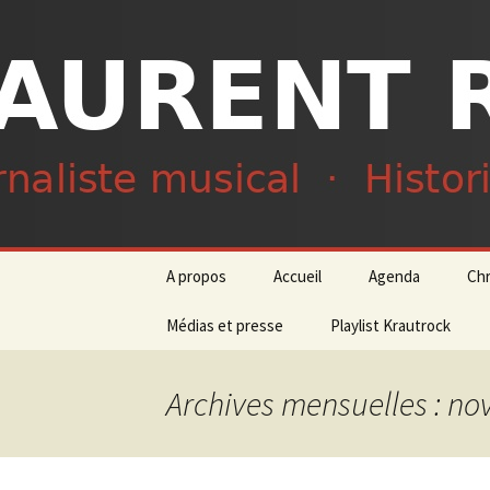
Journaliste musical · Historien 
Laurent R
Aller
A propos
Accueil
Agenda
Ch
au
contenu
Médias et presse
Playlist Krautrock
Archives mensuelles : n