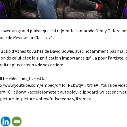
e avec un grand plaisir que j’ai rejoint la camarade Fanny Gillard po
ode de Review sur Classic 21.
du clip d’Ashes to Ashes de David Bowie, avec notamment pas mal 
ion de celui-ci et la signification importante qu’il a pour l’artiste
apitre plus « clean » de sa carrière …
dth= »560″ height= »315″
s://www.youtube.com/embed/dMIqFPZbwqA » title= »YouTube video
r= »0″ allow= »accelerometer; autoplay; clipboard-write; encryp
picture-in-picture » allowfullscreen></iframe>