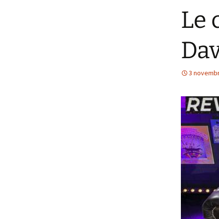
Le 
Dav
3 novembr