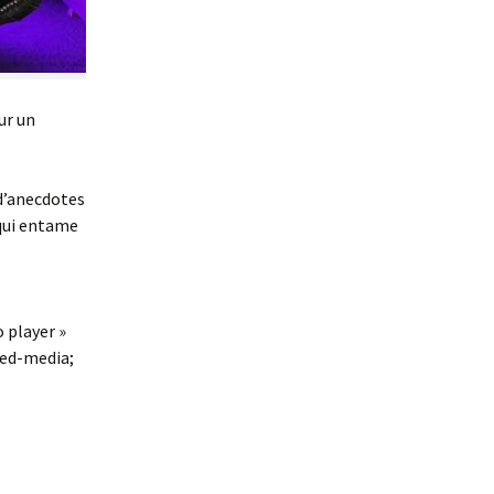
ur un
d’anecdotes
, qui entame
 player »
ted-media;