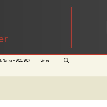
Rechercher :
ck Namur – 2026/2027
Livres
rock-progressif-playlist
Punk