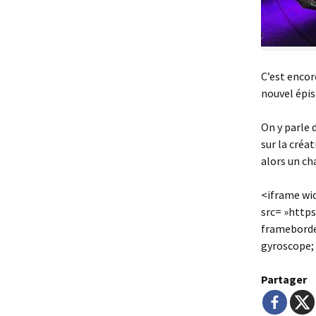
C’est encor
nouvel épis
On y parle 
sur la créat
alors un ch
<iframe wi
src= »http
frameborde
gyroscope; 
Partager