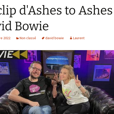
clip d'Ashes to Ashes
id Bowie
e 2022
Non classé
david bowie
Laurent