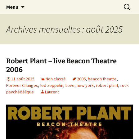
Journaliste musical · Historien du rock ·
Aller
Recherc
Laurent Rieppi
Menu
au
Conférencier
contenu
Archives mensuelles : août 2025
Robert Plant – live Beacon Theatre
2006
11 août 2025
Non classé
2006
,
beacon theatre
,
Forever Changes
,
led zeppelin
,
Love
,
new york
,
robert plant
,
rock
psychédélique
Laurent