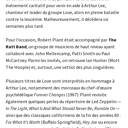
événement caritatif pour venir en aide à Arthur Lee,
chanteur et leader du groupe Love, alors en pleine bataille
contre la leucémie. Malheureusement, il décédera six
semaines plus tard.
Pour l’occasion, Robert Plant était accompagné par
The
Ratt Band
, un groupe de musiciens de haut niveau ayant
collaboré avec John Mellencamp, Patti Smith ou Paul
McCartney. Parmi les invités, on retrouve Ian Hunter (Mott
The Hoople) et, surtout, une setlist des plus singulières.
Plusieurs titres de Love sont interprétés en hommage à
Arthur Lee, notamment des morceaux du chef-d’œuvre
psychédélique
Forever Changes
(1967). Plant revisite
également quelques perles du répertoire de Led Zeppelin —
In The Light
,
What Is And What Should Never Be
,
Ramble On
—
ainsi que des classiques californiens de la fin des années 60 :
For What It’s Worth
(Buffalo Springfield),
Hey Joe
ou encore