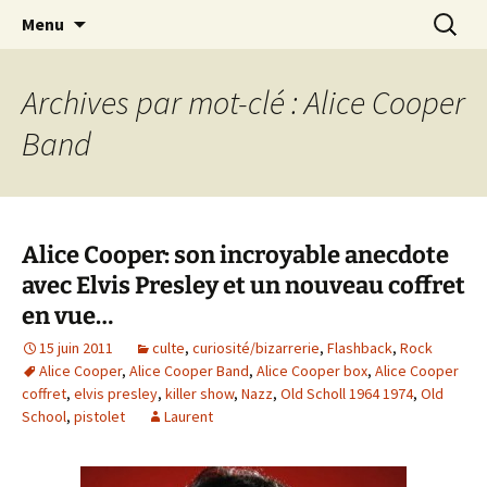
Journaliste musical · Historien du rock ·
Aller
Recherc
Laurent Rieppi
Menu
au
Conférencier
contenu
Archives par mot-clé : Alice Cooper
Band
Alice Cooper: son incroyable anecdote
avec Elvis Presley et un nouveau coffret
en vue…
15 juin 2011
culte
,
curiosité/bizarrerie
,
Flashback
,
Rock
Alice Cooper
,
Alice Cooper Band
,
Alice Cooper box
,
Alice Cooper
coffret
,
elvis presley
,
killer show
,
Nazz
,
Old Scholl 1964 1974
,
Old
School
,
pistolet
Laurent