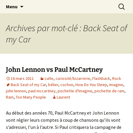
Journaliste musical · Historien du rock ·
Aller
Recherc
Laurent Rieppi
Menu
au
Conférencier
contenu
Archives par mot-clé : Back Seat of
my Car
John Lennon vs Paul McCartney
16 mars 2011
culte
,
curiosité/bizarrerie
,
Flashback
,
Rock
Back Seat of my Car
,
bélier
,
cochon
,
How Do You Sleep
,
Imagine
,
john lennon
,
paul mccartney
,
pochette d'Imagine
,
pochette de ram
,
Ram
,
Too Many People
Laurent
Au début des années 70, Paul McCartney et John Lennon
vont régler leurs comptes à coup de chansons qu’ils vont
s’adresser, l’un à l’autre. Si Paul critiquera la campagne de