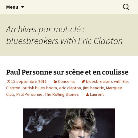
Journaliste musical · Historien du rock ·
Aller
Recherc
Laurent Rieppi
Menu
au
Conférencier
contenu
Archives par mot-clé :
bluesbreakers with Eric Clapton
Paul Personne sur scène et en coulisse
15 septembre 2011
Concerts
bluesbreakers with Eric
Clapton
,
british blues boom
,
eric clapton
,
jimi hendrix
,
Marquee
Club
,
Paul Personne
,
The Rolling Stones
Laurent