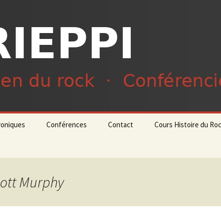
du rock · Conférencier
ieppi
roniques
Conférences
Contact
Cours Histoire du Ro
liott Murphy