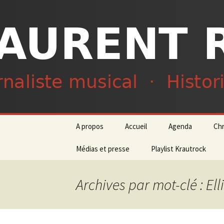
Journaliste musical · Historien 
Laurent R
Aller
A propos
Accueil
Agenda
Ch
au
contenu
Médias et presse
Playlist Krautrock
Archives par mot-clé : El