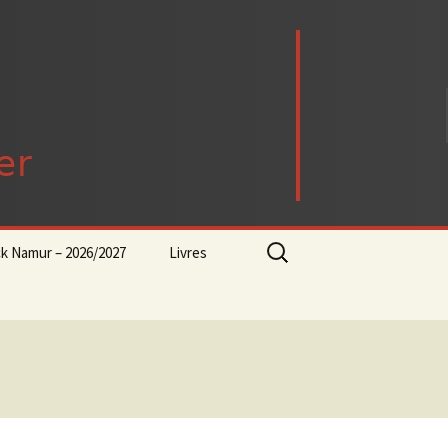
Rechercher :
ck Namur – 2026/2027
Livres
rock-progressif-playlist
Punk