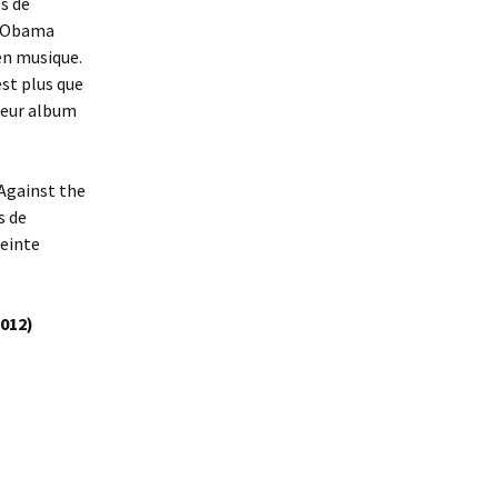
es de
 d’Obama
 en musique.
st plus que
leur album
 Against the
s de
reinte
2012)