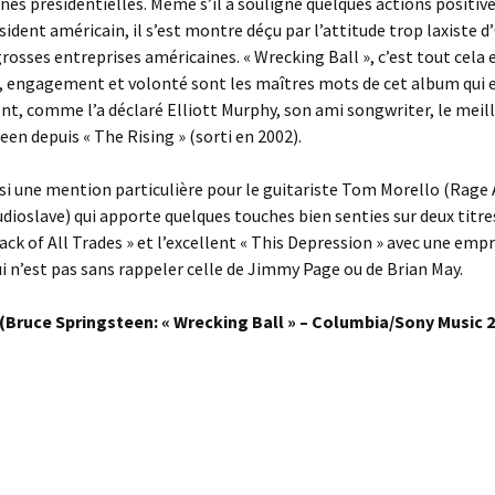
nes présidentielles. Même s’il a souligné quelques actions positiv
ésident américain, il s’est montre déçu par l’attitude trop laxiste
grosses entreprises américaines. « Wrecking Ball », c’est tout cela
, engagement et volonté sont les maîtres mots de cet album qui e
t, comme l’a déclaré Elliott Murphy, son ami songwriter, le meil
een depuis « The Rising » (sorti en 2002).
si une mention particulière pour le guitariste Tom Morello (Rage
dioslave) qui apporte quelques touches bien senties sur deux titre
Jack of All Trades » et l’excellent « This Depression » avec une emp
i n’est pas sans rappeler celle de Jimmy Page ou de Brian May.
 (Bruce Springsteen: « Wrecking Ball » – Columbia/Sony Music 