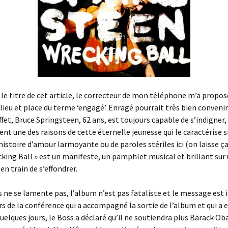
 le titre de cet article, le correcteur de mon téléphone m’a propo
 lieu et place du terme ‘engagé’. Enragé pourrait très bien convenir
effet, Bruce Springsteen, 62 ans, est toujours capable de s’indigner,
t une des raisons de cette éternelle jeunesse qui le caractérise si
histoire d’amour larmoyante ou de paroles stériles ici (on laisse ç
cking Ball » est un manifeste, un pamphlet musical et brillant sur
en train de s’effondrer.
s ne se lamente pas, l’album n’est pas fataliste et le message est i
ors de la conférence qui a accompagné la sortie de l’album et qui a e
a quelques jours, le Boss a déclaré qu’il ne soutiendra plus Barack O