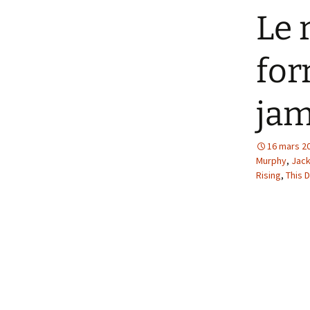
Le 
for
jam
16 mars 2
Murphy
,
Jack
Rising
,
This 