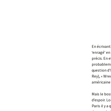
En écrivant
‘enragé’ en
précis. En 
probablemen
question d’
Rey), « Wre
américaine 
Mais le bos
d’espoir. L
Paris il y 