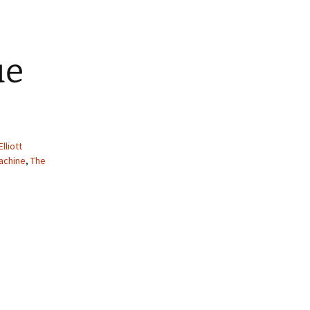
ue
Elliott
achine
,
The