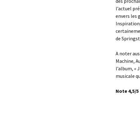
des prochai
l’actuel pr
envers les 
Inspiration
certainemen
de Springst
A noter aus
Machine, Au
l’album, « 
musicale qu
Note 4,5/5