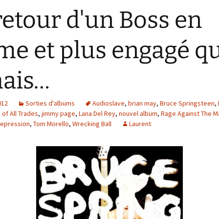
retour d'un Boss en
me et plus engagé q
ais…
012
Sorties d'albums
Audioslave
,
brian may
,
Bruce Springsteen
,
 of All Trades
,
jimmy page
,
Lana Del Rey
,
nouvel album
,
Rage Against The M
Depression
,
Tom Morello
,
Wrecking Ball
Laurent