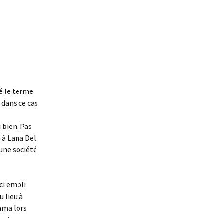
sé le terme
 dans ce cas
 bien. Pas
a à Lana Del
 une société
ci empli
u lieu à
bama lors