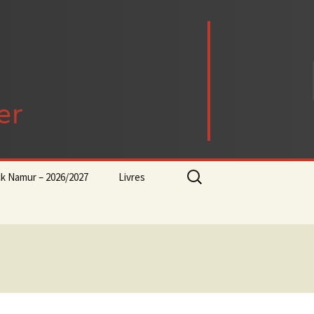
Rechercher :
ck Namur – 2026/2027
Livres
rock-progressif-playlist
Punk