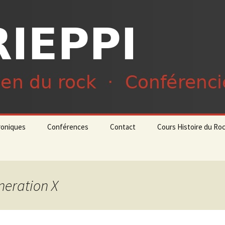
du rock · Conférencier
ieppi
roniques
Conférences
Contact
Cours Histoire du Ro
neration X