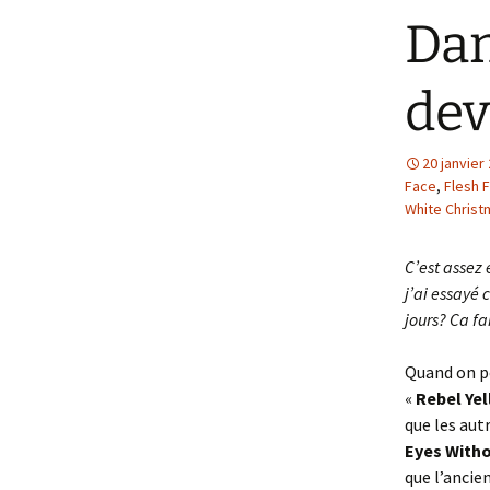
Dan
dev
20 janvier
Face
,
Flesh 
White Christ
C’est assez 
j’ai essayé 
jours? Ca fa
Quand on p
«
Rebel Yel
que les aut
Eyes Witho
que l’ancie