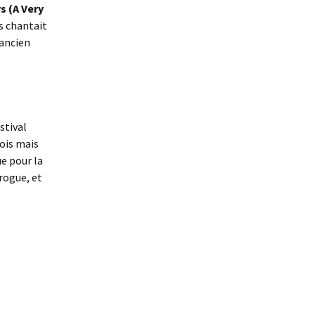
s (A Very
us chantait
’ancien
stival
fois mais
e pour la
drogue, et