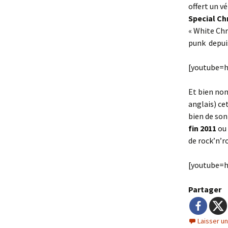
offert un vé
Special Ch
« White Chr
punk depuis
[youtube=
Et bien non,
anglais) ce
bien de son
fin 2011
ou 
de rock’n’r
[youtube=
Partager
Laisser u