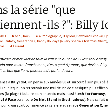
s la série "que
iennent-ils ?": Billy I
 2011
Actu
,
Rock
autobiographie
,
Billy Idol
,
Download Festival
,
Ey
For Fantasy
,
Generation X
,
Happy Holidays (A Very Special Christmas Album)
mas
Laurent
efficace et motivant de faire la vaisselle au son de « Flesh for Fantasy »
cela pour vous et franchement, c’est super! A propos, que devient Billy
it un bail que l’on a plus entendu parler de lui …
ense à
Billy Idol
, on pense aux années 80 et surtout à son plus cé
l
» sur lequel on retrouvait une multitude de classiques plus efficac
res (la plage titulaire bien entendu mais aussi
Flesh For Fantasy
, 
ut A Face
ou encore
Do Not Stand in the Shadows
). Mais ca fai
n punk, qui avait commencé sa carrière au sein de
Generation X
, n