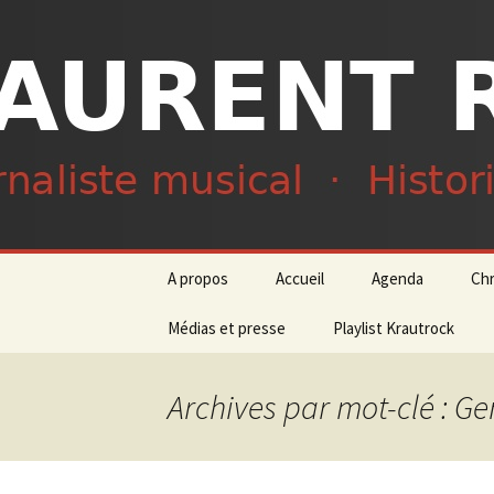
Journaliste musical · Historien 
Laurent R
Aller
A propos
Accueil
Agenda
Ch
au
contenu
Médias et presse
Playlist Krautrock
Archives par mot-clé : Ge