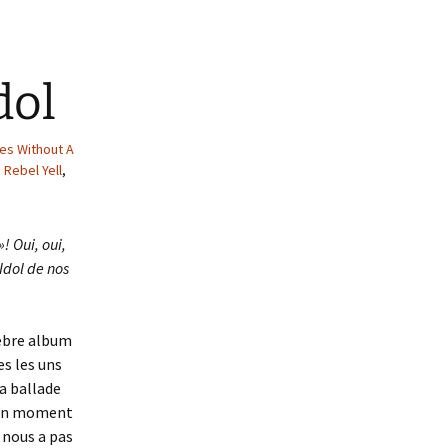
dol
es Without A
,
Rebel Yell
,
! Oui, oui,
 Idol de nos
lèbre album
es les uns
la ballade
t un moment
e nous a pas