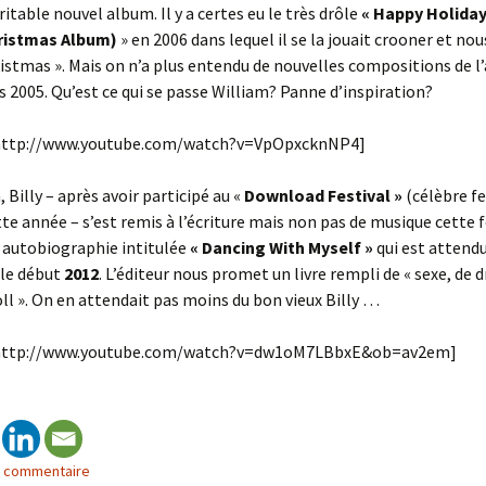
ritable nouvel album. Il y a certes eu le très drôle
« Happy Holiday
ristmas Album)
» en 2006 dans lequel il se la jouait crooner et no
istmas ». Mais on n’a plus entendu de nouvelles compositions de l
 2005. Qu’est ce qui se passe William? Panne d’inspiration?
http://www.youtube.com/watch?v=VpOpxcknNP4]
 Billy – après avoir participé au «
Download Festival »
(célèbre fe
tte année – s’est remis à l’écriture mais non pas de musique cette 
 autobiographie intitulée
« Dancing With Myself »
qui est attendu
le début
2012
. L’éditeur nous promet un livre rempli de « sexe, de 
oll ». On en attendait pas moins du bon vieux Billy …
http://www.youtube.com/watch?v=dw1oM7LBbxE&ob=av2em]
n commentaire