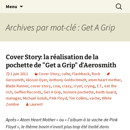
Journaliste musical · Historien du rock ·
Aller
Recherc
Laurent Rieppi
Menu
au
Conférencier
contenu
Archives par mot-clé : Get A Grip
Cover Story: la réalisation de la
pochette de "Get a Grip" d'Aerosmith
1 juin 2011
Cover Story
,
culte
,
Flashback
,
Rock
Aerosmith
,
Alisson Dyer
,
Anthony Goldschmidt
,
atom heart mother
,
Blade Runner
,
cover story
,
cow
,
crazy
,
cryin'
,
crying
,
E.T.
,
eat the
rich
,
Geffen Records
,
Get A Grip
,
histoire pochette
,
Keith Guard
,
manager
,
Michael Golob
,
Pink Floyd
,
Tim Collins
,
vache
,
White
Zombie
Laurent
Après « Atom Heart Mother » ou « l’album à la vache de Pink
Floyd », le thème bovin n’avait plus trop été traité dans