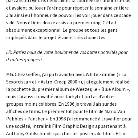
par Allison Dyer. Ils débutaient la tournée de l’album là-bas
et avaient pu louer l’arène pour répéter la semaine entière.
J’ai ainsi eu l’honneur de pouvoir les voir jouer dans ce stade
vide. Nous étions douze assis au premier rang. C’était
absolument exceptionnel. Le groupe et tous les gens
impliqués dans le projet étaient très chouettes.
LR: Parlez nous de votre boulot et de vos autres activités pour
d’autres groupes?
MG: Chez Geffen, j’ai pu travailler avec White Zombie (« La
Sexorcista » et « Astro-Creep 2000 »), j’ai également réalisé
la pochette du premier album de Weezer, le « Blue Album »,
mais j’ai aussi travaillé pour Jackyl et un tas d’autres
groupes moins célèbres. En 1996 je travaillais sur des
affiches de films. Le premier fut pour le film de Mario Van
Pebbles « Panther ». En 1998 j’ai commencé à travailler pour
une société, Intralink Film Graphic Design appartenant à
Anthony Goldschmidt qui a fait les posters du film « E.T. »