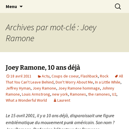
Journaliste musical · Historien du rock ·
Aller
Recherc
Laurent Rieppi
Menu
au
Conférencier
contenu
Archives par mot-clé : Joey
Ramone
Joey Ramone, 10 ans déjà
18 avril 2011
Actu
,
Coups de coeur
,
Flashback
,
Rock
All
That You Can't Leave Behind
,
Don't Worry About Me
,
In a Little While
,
Jeffrey Hyman
,
Joey Ramone
,
Joey Ramone hommage
,
Johnny
Ramone
,
Louis Armstrong
,
new york
,
Ramones
,
the ramones
,
U2
,
What a Wonderful World
Laurent
Le 15 avril 2001, il y a 10 ans déjà, disparaissait une figure
emblématique du mouvement punk américain. Son nom ?