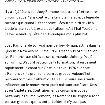
Joey Ramone. Profession ? Chanteur des Ramones…
Il y a déjà 10 ans que Joey Ramone nous a quitté et ce après
un combat de 7 ans contre une terrible maladie. La légende
raconte que quand il s’est éteint il écoutait le titre « In a
Little While » de U2, extrait de l’album « All That You Can’t
Leave Behind » qui était sorti quelques mois plus tôt.
Joey Ramone, de son vrai nom Jeffrey Hyman, est né dans le
Queens à New York le 19 mai 1951. C’est en 1974 qu’il fonde
les Ramones aux côtés de ses camarades Johnny, Dee Dee
et Tommy. D’abord batteur de la formation, , il en devient
rapidement le chanteur. C’est le 23 avril 1976 que sort
« Ramones », le premier album du groupe. Aujourd’hui
reconnu comme un album culte, celui-ci aura une grande
influence sur le mouvement punk naissant aux Etats-Unis
et en Angleterre. Contrairement à certains groupes
britanniques du mouvement, les Ramones ne s’opposeront
pas aux groupes qui les ont précédés, il n’y aura pas