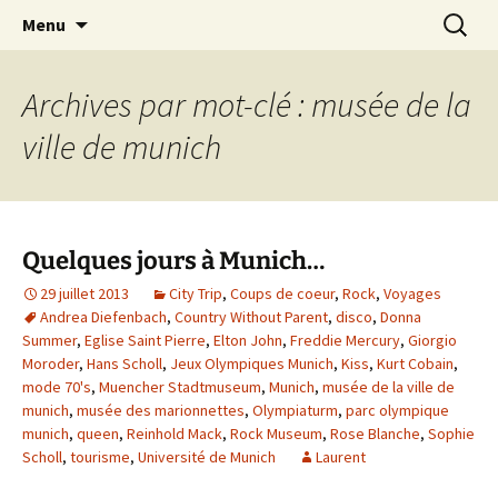
Journaliste musical · Historien du rock ·
Aller
Recherc
Laurent Rieppi
Menu
au
Conférencier
contenu
Archives par mot-clé : musée de la
ville de munich
Quelques jours à Munich…
29 juillet 2013
City Trip
,
Coups de coeur
,
Rock
,
Voyages
Andrea Diefenbach
,
Country Without Parent
,
disco
,
Donna
Summer
,
Eglise Saint Pierre
,
Elton John
,
Freddie Mercury
,
Giorgio
Moroder
,
Hans Scholl
,
Jeux Olympiques Munich
,
Kiss
,
Kurt Cobain
,
mode 70's
,
Muencher Stadtmuseum
,
Munich
,
musée de la ville de
munich
,
musée des marionnettes
,
Olympiaturm
,
parc olympique
munich
,
queen
,
Reinhold Mack
,
Rock Museum
,
Rose Blanche
,
Sophie
Scholl
,
tourisme
,
Université de Munich
Laurent