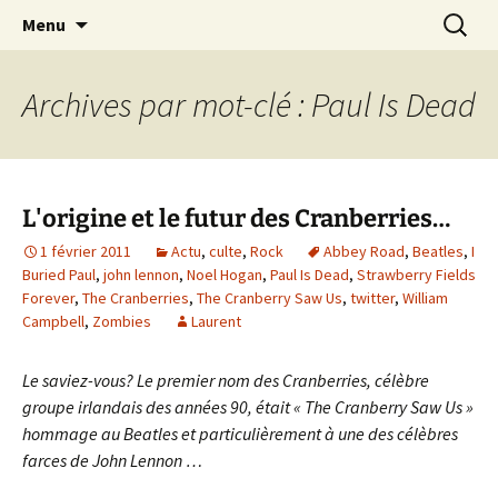
Journaliste musical · Historien du rock ·
Aller
Recherc
Laurent Rieppi
Menu
au
Conférencier
contenu
Archives par mot-clé : Paul Is Dead
L'origine et le futur des Cranberries…
1 février 2011
Actu
,
culte
,
Rock
Abbey Road
,
Beatles
,
I
Buried Paul
,
john lennon
,
Noel Hogan
,
Paul Is Dead
,
Strawberry Fields
Forever
,
The Cranberries
,
The Cranberry Saw Us
,
twitter
,
William
Campbell
,
Zombies
Laurent
Le saviez-vous? Le premier nom des Cranberries, célèbre
groupe irlandais des années 90, était « The Cranberry Saw Us »
hommage au Beatles et particulièrement à une des célèbres
farces de John Lennon …