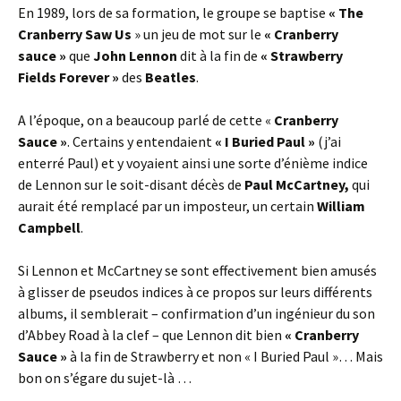
En 1989, lors de sa formation, le groupe se baptise
« The
Cranberry Saw Us
» un jeu de mot sur le
« Cranberry
sauce »
que
John Lennon
dit à la fin de
« Strawberry
Fields Forever »
des
Beatles
.
A l’époque, on a beaucoup parlé de cette «
Cranberry
Sauce »
. Certains y entendaient
« I Buried Paul »
(j’ai
enterré Paul) et y voyaient ainsi une sorte d’énième indice
de Lennon sur le soit-disant décès de
Paul McCartney,
qui
aurait été remplacé par un imposteur, un certain
William
Campbell
.
Si Lennon et McCartney se sont effectivement bien amusés
à glisser de pseudos indices à ce propos sur leurs différents
albums, il semblerait – confirmation d’un ingénieur du son
d’Abbey Road à la clef – que Lennon dit bien
« Cranberry
Sauce »
à la fin de Strawberry et non « I Buried Paul »… Mais
bon on s’égare du sujet-là …