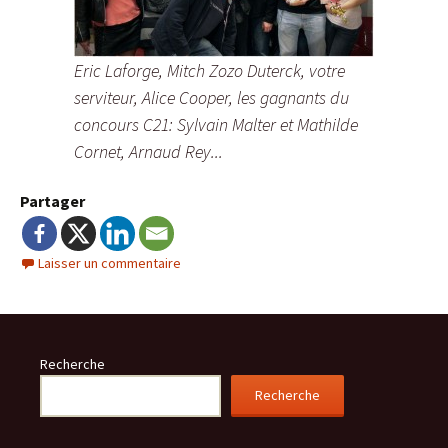
Eric Laforge, Mitch Zozo Duterck, votre
serviteur, Alice Cooper, les gagnants du
concours C21: Sylvain Malter et Mathilde
Cornet, Arnaud Rey...
Partager
Laisser un commentaire
Recherche
Recherche