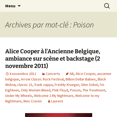
Journaliste musical · Historien du rock ·
Aller
Recherc
Laurent Rieppi
Menu
au
Conférencier
contenu
Archives par mot-clé : Poison
Alice Cooper à l'Ancienne Belgique,
ambiance sur scène et backstage (2
novembre 2011)
4 novembre 2011
Concerts
AB
,
Alice Cooper
,
ancienne
belgique
,
Arrow Classic Rock Festival
,
Billion Dollar Babies
,
Black
Widow
,
classic 21
,
frank zappa
,
Freddy Krueger
,
Glen Sobel
,
I'm
Eighteen
,
Only Women Bleed
,
Pink Floyd
,
Poison
,
The Treatment
,
Under My Wheels
,
Welcome 2 My Nightmare
,
Welcome to my
Nightmare
,
Wes Craven
Laurent