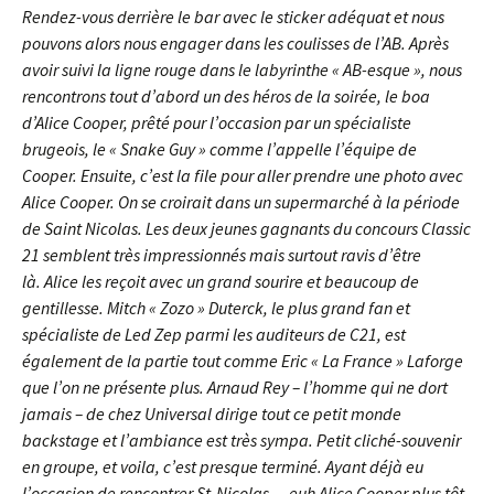
Rendez-vous derrière le bar avec le sticker adéquat et nous
pouvons alors nous engager dans les coulisses de l’AB. Après
avoir suivi la ligne rouge dans le labyrinthe « AB-esque », nous
rencontrons tout d’abord un des héros de la soirée, le boa
d’Alice Cooper, prêté pour l’occasion par un spécialiste
brugeois, le « Snake Guy » comme l’appelle l’équipe de
Cooper. Ensuite, c’est la file pour aller prendre une photo avec
Alice Cooper. On se croirait dans un supermarché à la période
de Saint Nicolas. Les deux jeunes gagnants du concours Classic
21 semblent très impressionnés mais surtout ravis d’être
là. Alice les reçoit avec un grand sourire et beaucoup de
gentillesse. Mitch « Zozo » Duterck, le plus grand fan et
spécialiste de Led Zep parmi les auditeurs de C21, est
également de la partie tout comme Eric « La France » Laforge
que l’on ne présente plus. Arnaud Rey – l’homme qui ne dort
jamais – de chez Universal dirige tout ce petit monde
backstage et l’ambiance est très sympa. Petit cliché-souvenir
en groupe, et voila, c’est presque terminé. Ayant déjà eu
l’occasion de rencontrer St-Nicolas… euh Alice Cooper plus tôt