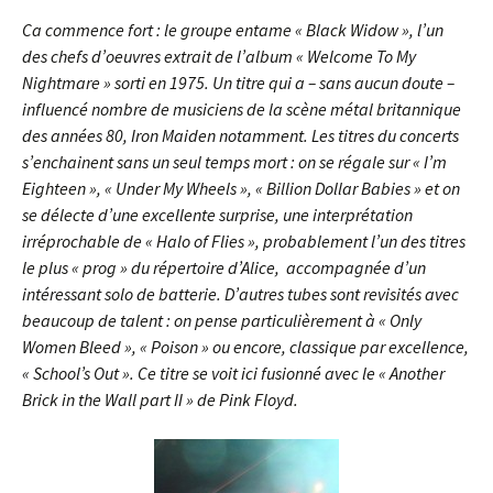
Ca commence fort : le groupe entame « Black Widow », l’un
des chefs d’oeuvres extrait de l’album « Welcome To My
Nightmare » sorti en 1975. Un titre qui a – sans aucun doute –
influencé nombre de musiciens de la scène métal britannique
des années 80, Iron Maiden notamment. Les titres du concerts
s’enchainent sans un seul temps mort : on se régale sur « I’m
Eighteen », « Under My Wheels », « Billion Dollar Babies » et on
se délecte d’une excellente surprise, une interprétation
irréprochable de « Halo of Flies », probablement l’un des titres
le plus « prog » du répertoire d’Alice, accompagnée d’un
intéressant solo de batterie. D’autres tubes sont revisités avec
beaucoup de talent : on pense particulièrement à « Only
Women Bleed », « Poison » ou encore, classique par excellence,
« School’s Out ». Ce titre se voit ici fusionné avec le « Another
Brick in the Wall part II » de Pink Floyd.