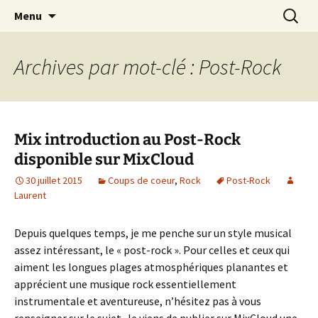
Journaliste musical · Historien du rock ·
Aller
Recherc
Laurent Rieppi
Menu
au
Conférencier
contenu
Archives par mot-clé : Post-Rock
Mix introduction au Post-Rock
disponible sur MixCloud
30 juillet 2015
Coups de coeur
,
Rock
Post-Rock
Laurent
Depuis quelques temps, je me penche sur un style musical
assez intéressant, le « post-rock ». Pour celles et ceux qui
aiment les longues plages atmosphériques planantes et
apprécient une musique rock essentiellement
instrumentale et aventureuse, n’hésitez pas à vous