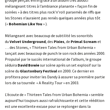
groupe perçait enfin grâce à un album très abouti
mélangeant titres à l’ambiance planante « façon fin de
soirées » à des titres plus rock’n’roll parsemés de riffs que
les Stones n’auraient pas reniés quelques années plus tôt
(«
Bohemian Like You
» ).
Mélangeant avec beaucoup de subtilité les sonorités
du
Velvet Underground
, des
Pixies
, de
Primal Scream
et
… des Stones, « Thirteen Tales from Urban Bohemia »
lançait avec beaucoup de punch le son rock des années 2000.
Propulsé par le succès international de l’album, le groupe
séduira
David Bowie
sur scène après un set explosif sur la
scène du
Glastonbury Festival
en 2000. Ce dernier en
profitera pour inviter les Dandy à assurer sa première partie
lors de sa tournée « A Reality Tour » en 2003.
L’écoute de « Thirteen Tales from Urban Bohemia » semble
aujourd’hui toujours aussi rafraîchissante et cette réédition
est une excellente excuse pour se replonger dans la