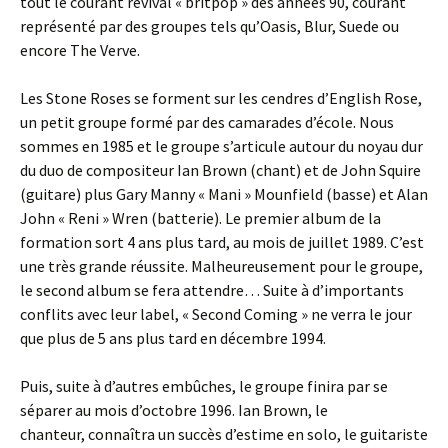
tout le courant revival « britpop » des années 90, courant
représenté par des groupes tels qu’Oasis, Blur, Suede ou
encore The Verve.
Les Stone Roses se forment sur les cendres d’English Rose,
un petit groupe formé par des camarades d’école. Nous
sommes en 1985 et le groupe s’articule autour du noyau dur
du duo de compositeur Ian Brown (chant) et de John Squire
(guitare) plus Gary Manny « Mani » Mounfield (basse) et Alan
John « Reni » Wren (batterie). Le premier album de la
formation sort 4 ans plus tard, au mois de juillet 1989. C’est
une très grande réussite. Malheureusement pour le groupe,
le second album se fera attendre… Suite à d’importants
conflits avec leur label, « Second Coming » ne verra le jour
que plus de 5 ans plus tard en décembre 1994.
Puis, suite à d’autres embûches, le groupe finira par se
séparer au mois d’octobre 1996. Ian Brown, le
chanteur, connaîtra un succès d’estime en solo, le guitariste