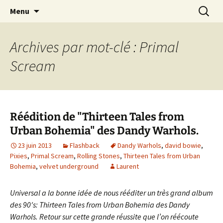
Journaliste musical · Historien du rock ·
Aller
Recherc
Laurent Rieppi
Menu
au
Conférencier
contenu
Archives par mot-clé : Primal
Scream
Réédition de "Thirteen Tales from
Urban Bohemia" des Dandy Warhols.
23 juin 2013
Flashback
Dandy Warhols
,
david bowie
,
Pixies
,
Primal Scream
,
Rolling Stones
,
Thirteen Tales from Urban
Bohemia
,
velvet underground
Laurent
Universal a la bonne idée de nous rééditer un très grand album
des 90′s: Thirteen Tales from Urban Bohemia des Dandy
Warhols. Retour sur cette grande réussite que l’on réécoute