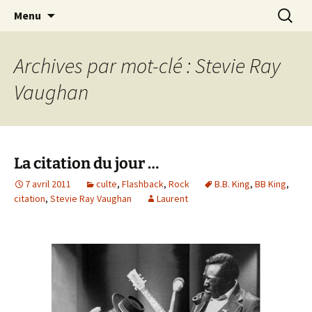
Journaliste musical · Historien du rock ·
Aller
Recherc
Laurent Rieppi
Menu
au
Conférencier
contenu
Archives par mot-clé : Stevie Ray
Vaughan
La citation du jour …
7 avril 2011
culte
,
Flashback
,
Rock
B.B. King
,
BB King
,
citation
,
Stevie Ray Vaughan
Laurent