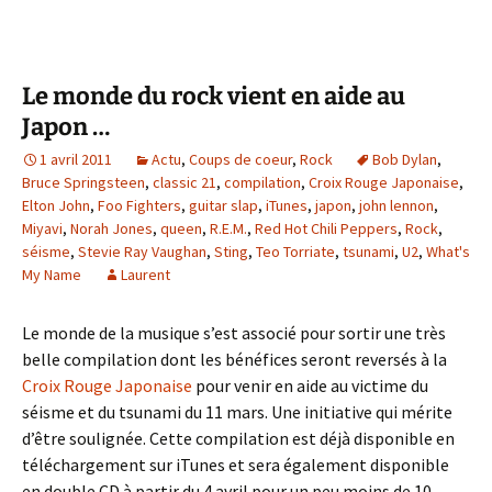
Le monde du rock vient en aide au
Japon …
1 avril 2011
Actu
,
Coups de coeur
,
Rock
Bob Dylan
,
Bruce Springsteen
,
classic 21
,
compilation
,
Croix Rouge Japonaise
,
Elton John
,
Foo Fighters
,
guitar slap
,
iTunes
,
japon
,
john lennon
,
Miyavi
,
Norah Jones
,
queen
,
R.E.M.
,
Red Hot Chili Peppers
,
Rock
,
séisme
,
Stevie Ray Vaughan
,
Sting
,
Teo Torriate
,
tsunami
,
U2
,
What's
My Name
Laurent
Le monde de la musique s’est associé pour sortir une très
belle compilation dont les bénéfices seront reversés à la
Croix Rouge Japonaise
pour venir en aide au victime du
séisme et du tsunami du 11 mars. Une initiative qui mérite
d’être soulignée. Cette compilation est déjà disponible en
téléchargement sur iTunes et sera également disponible
en double CD à partir du 4 avril pour un peu moins de 10