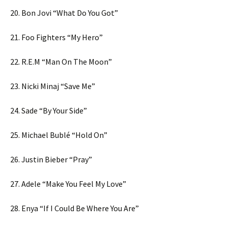
20. Bon Jovi “What Do You Got”
21. Foo Fighters “My Hero”
22. R.E.M “Man On The Moon”
23. Nicki Minaj “Save Me”
24. Sade “By Your Side”
25. Michael Bublé “Hold On”
26. Justin Bieber “Pray”
27. Adele “Make You Feel My Love”
28. Enya “If I Could Be Where You Are”