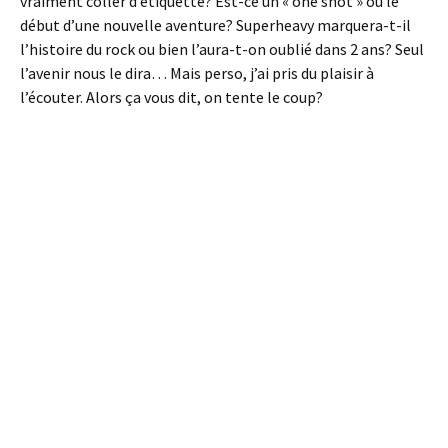
vraiment coller d’étiquette? Est-ce un « one shot » ou le
début d’une nouvelle aventure? Superheavy marquera-t-il
l’histoire du rock ou bien l’aura-t-on oublié dans 2 ans? Seul
l’avenir nous le dira… Mais perso, j’ai pris du plaisir à
l’écouter. Alors ça vous dit, on tente le coup?