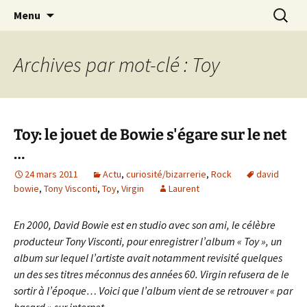
Journaliste musical · Historien du rock ·
Aller
Recherc
Laurent Rieppi
Menu
au
Conférencier
contenu
Archives par mot-clé : Toy
Toy: le jouet de Bowie s'égare sur le net
…
24 mars 2011
Actu
,
curiosité/bizarrerie
,
Rock
david
bowie
,
Tony Visconti
,
Toy
,
Virgin
Laurent
En 2000, David Bowie est en studio avec son ami, le célèbre
producteur Tony Visconti, pour enregistrer l’album « Toy », un
album sur lequel l’artiste avait notamment revisité quelques
un des ses titres méconnus des années 60. Virgin refusera de le
sortir à l’époque… Voici que l’album vient de se retrouver « par