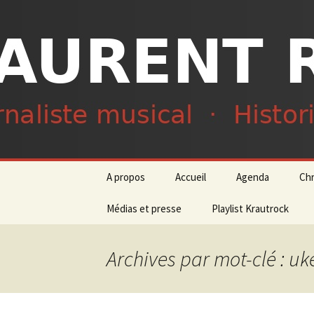
Journaliste musical · Historien 
Laurent R
Aller
A propos
Accueil
Agenda
Ch
au
contenu
Médias et presse
Playlist Krautrock
Archives par mot-clé : uk