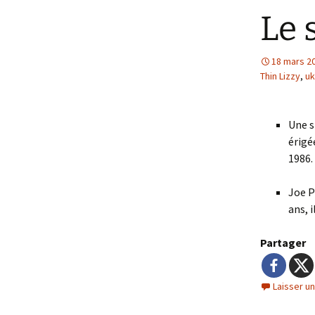
Le 
18 mars 2
Thin Lizzy
,
uk
Une s
érigé
1986.
Joe P
ans, 
Partager
Laisser u