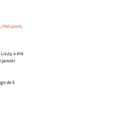
y
,
Phil Lynott
,
Lizzy, a été
 janvier
âge de 6