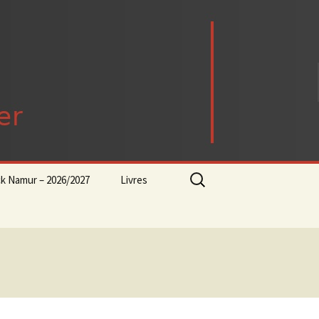
Rechercher :
ck Namur – 2026/2027
Livres
rock-progressif-playlist
Punk