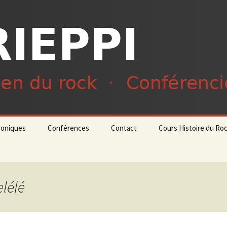
du rock · Conférencier
ieppi
roniques
Conférences
Contact
Cours Histoire du Ro
elélé