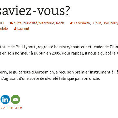
saviez-vous?
011
culte
,
curiosité/bizarrerie
,
Rock
Aerosmith
,
Dublin
,
Joe Perr
elélé
Laurent
tatue de Phil Lynott, regretté bassiste/chanteur et leader de Thin 
e en son honneur à Dublin en 2005. Pour rappel, il nous a quitté le 4
erry, le guitariste d’Aerosmith, a reçu son premier instrument à l’
il s’agissait d’une sorte de ukulélé fabriqué par son oncle.
n commentaire