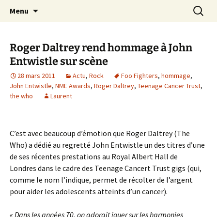
Journaliste musical · Historien du rock ·
Aller
Recherc
Laurent Rieppi
Menu
au
Conférencier
contenu
Roger Daltrey rend hommage à John
Entwistle sur scène
28 mars 2011
Actu
,
Rock
Foo Fighters
,
hommage
,
John Entwistle
,
NME Awards
,
Roger Daltrey
,
Teenage Cancer Trust
,
the who
Laurent
C’est avec beaucoup d’émotion que Roger Daltrey (The
Who) a dédié au regretté John Entwistle un des titres d’une
de ses récentes prestations au Royal Albert Hall de
Londres dans le cadre des Teenage Cancert Trust gigs (qui,
comme le nom l’indique, permet de récolter de l’argent
pour aider les adolescents atteints d’un cancer).
« Dans les années 70, on adorait jouer sur les harmonies