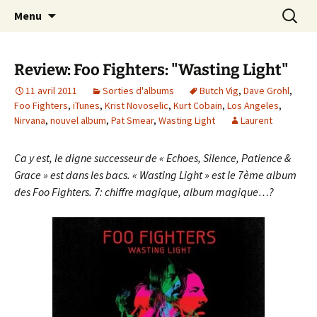
Journaliste musical · Historien du rock ·
Aller
Recherc
Laurent Rieppi
Menu
au
Conférencier
contenu
Review: Foo Fighters: "Wasting Light"
11 avril 2011
Sorties d'albums
Butch Vig
,
Dave Grohl
,
Foo Fighters
,
iTunes
,
Krist Novoselic
,
Kurt Cobain
,
Los Angeles
,
Nirvana
,
nouvel album
,
Pat Smear
,
Wasting Light
Laurent
Ca y est, le digne successeur de « Echoes, Silence, Patience &
Grace » est dans les bacs. « Wasting Light » est le 7ème album
des Foo Fighters. 7: chiffre magique, album magique…?