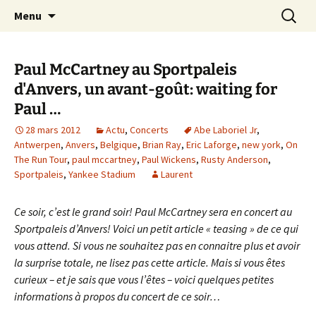
Journaliste musical · Historien du rock ·
Aller
Recherc
Laurent Rieppi
Menu
au
Conférencier
contenu
Paul McCartney au Sportpaleis
d'Anvers, un avant-goût: waiting for
Paul …
28 mars 2012
Actu
,
Concerts
Abe Laboriel Jr
,
Antwerpen
,
Anvers
,
Belgique
,
Brian Ray
,
Eric Laforge
,
new york
,
On
The Run Tour
,
paul mccartney
,
Paul Wickens
,
Rusty Anderson
,
Sportpaleis
,
Yankee Stadium
Laurent
Ce soir, c’est le grand soir! Paul McCartney sera en concert au
Sportpaleis d’Anvers! Voici un petit article « teasing » de ce qui
vous attend. Si vous ne souhaitez pas en connaitre plus et avoir
la surprise totale, ne lisez pas cette article. Mais si vous êtes
curieux – et je sais que vous l’êtes – voici quelques petites
informations à propos du concert de ce soir…