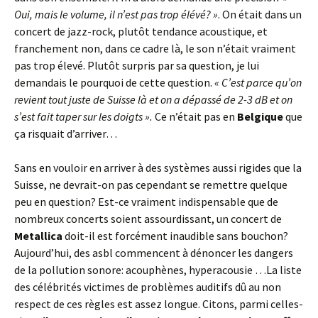
Oui, mais le volume, il n’est pas trop élévé? »
. On était dans un
concert de jazz-rock, plutôt tendance acoustique, et
franchement non, dans ce cadre là, le son n’était vraiment
pas trop élevé. Plutôt surpris par sa question, je lui
demandais le pourquoi de cette question.
« C’est parce qu’on
revient tout juste de Suisse là et on a dépassé de 2-3 dB et on
s’est fait taper sur les doigts ».
Ce n’était pas en
Belgique
que
ça risquait d’arriver…
Sans en vouloir en arriver à des systèmes aussi rigides que la
Suisse, ne devrait-on pas cependant se remettre quelque
peu en question? Est-ce vraiment indispensable que de
nombreux concerts soient assourdissant, un concert de
Metallica
doit-il est forcément inaudible sans bouchon?
Aujourd’hui, des asbl commencent à dénoncer les dangers
de la pollution sonore: acouphènes, hyperacousie …La liste
des célébrités victimes de problèmes auditifs dû au non
respect de ces règles est assez longue. Citons, parmi celles-