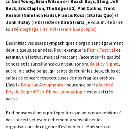
ci:
Neil Young
,
Brian Wilson
des
Beach Boys
,
Sting
,
Jeff
Beck
,
Eric Clapton
,
The Edge
(
U2
),
Phil Collins
,
Trent
Reznor
(
Nine Inch Nails
),
Francis Rossi
(
Status Quo
) et
John Illsley
(le bassiste de
Dire Straits
, je vous invite à lire
son
témoignage très intéressant à ce propos
)
Des initiatives assez sympathiques s’organisent également
depuis quelques années. Pour exemple le
Picnic Festival
de
Namur
, un festival musical mettant l’accent sur la qualité
sonore et la surveillance du niveau sonore.
Quality Nights
,
autre initiative belge, qui tente de réunir les lieux, clubs et
salles de concert respectueuses de nos fragiles oreilles.
L’asbl
« Belgique Acouphènes »
soutenue par la
Société
Royale Belge d’Oto-Rhino-Laryngologie
est aussi très
active.
Bref pensons à nous protéger lorsque nous nous rendons à
des concerts et éventuellement à sensibiliser les
organisateurs de ce genre d’événement . Mais surtout