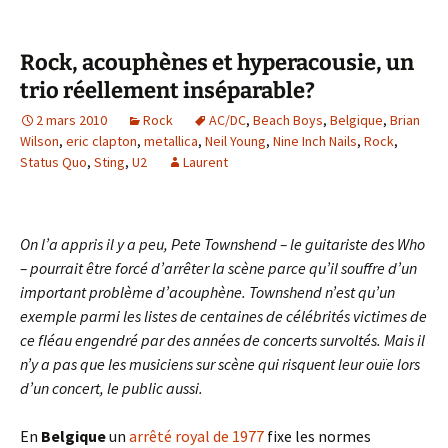
Rock, acouphènes et hyperacousie, un
trio réellement inséparable?
2 mars 2010
Rock
AC/DC
,
Beach Boys
,
Belgique
,
Brian
Wilson
,
eric clapton
,
metallica
,
Neil Young
,
Nine Inch Nails
,
Rock
,
Status Quo
,
Sting
,
U2
Laurent
On l’a appris il y a peu, Pete Townshend – le guitariste des Who
– pourrait être forcé d’arrêter la scène parce qu’il souffre d’un
important problème d’acouphène. Townshend n’est qu’un
exemple parmi les listes de centaines de célébrités victimes de
ce fléau engendré par des années de concerts survoltés. Mais il
n’y a pas que les musiciens sur scène qui risquent leur ouïe lors
d’un concert, le public aussi.
En
Belgique
un
arrêté royal de 1977
fixe les normes