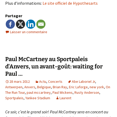
Plus d’informations:
Le site officiel de Hypothesarts
Partager
Laisser un commentaire
Paul McCartney au Sportpaleis
d'Anvers, un avant-goût: waiting for
Paul …
28 mars 2012
Actu
,
Concerts
Abe Laboriel Jr
,
Antwerpen
,
Anvers
,
Belgique
,
Brian Ray
,
Eric Laforge
,
new york
,
On
The Run Tour
,
paul mccartney
,
Paul Wickens
,
Rusty Anderson
,
Sportpaleis
,
Yankee Stadium
Laurent
Ce soir, c’est le grand soir! Paul McCartney sera en concert au