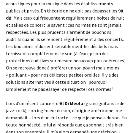
acoustiques pour la musique dans les établissements
publics et privés. En théorie on ne doit pas dépasser les
90
dB
. Mais ceux qui fréquentent régulièrement boites de nuit
et salles de concert le savent ; ces normes ne sont jamais
respectées. Les plus prudents s’arment de bouchons
auditifs quand ils se rendent régulièrement à des concerts.
Les bouchons réduisent sensiblement les décibels mais
ternissent complètement le son (à l’exception des
protections auditives sur mesure beaucoup plus onéreuses).
On se retrouve donc à préférer un son pourri mais moins
« polluant » pour nos délicates petites oreilles. Il y a des
solutions alternatives à cette situation : pourquoi
simplement ne pas essayer de respecter ces normes?
Lors d’un récent concert d
‘Al Di Meola
(grand guitariste de
jazz-rock), son ingénieur du son, d’origine américaine, me
demandait – lors d’un entracte – ce que je pensais du son. En
toute honnêteté, je lui ai répondu que ça sonnait très bien
dans son ensemble. Il m’a alors demandé une précision
»