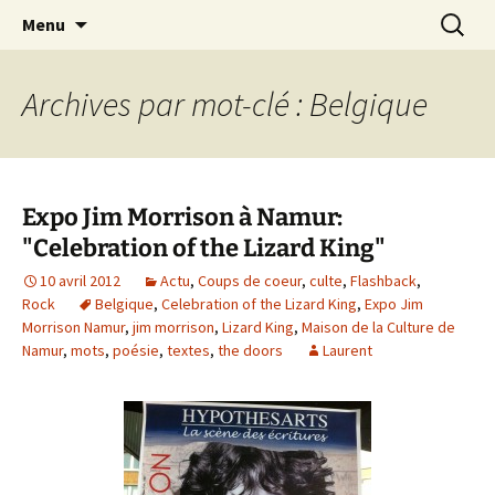
Journaliste musical · Historien du rock ·
Aller
Recherc
Laurent Rieppi
Menu
au
Conférencier
contenu
Archives par mot-clé : Belgique
Expo Jim Morrison à Namur:
"Celebration of the Lizard King"
10 avril 2012
Actu
,
Coups de coeur
,
culte
,
Flashback
,
Rock
Belgique
,
Celebration of the Lizard King
,
Expo Jim
Morrison Namur
,
jim morrison
,
Lizard King
,
Maison de la Culture de
Namur
,
mots
,
poésie
,
textes
,
the doors
Laurent