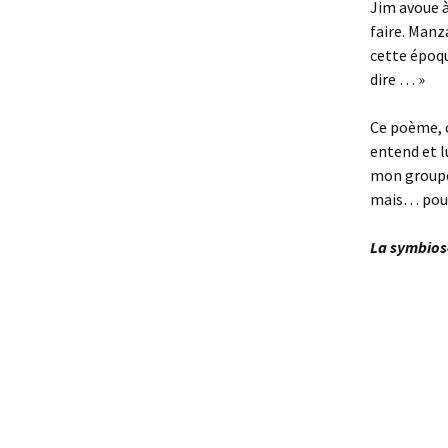
Jim avoue à
faire. Manz
cette époqu
dire … »
Ce poème, c
entend et l
mon groupe 
mais… pour
La symbios