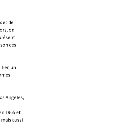
x et de
ors, on
 présent
 son des
lier, un
James
Los Angeles,
,
 en 1965 et
 mais aussi