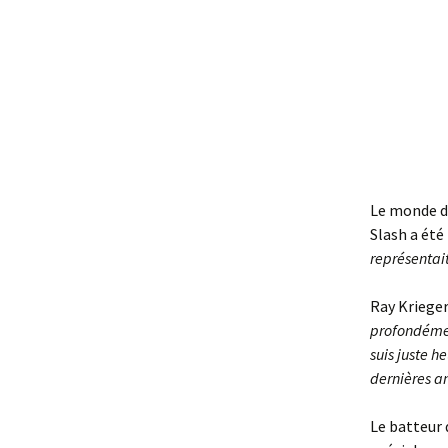
Le monde de
Slash a été
représentait
Ray Krieger
profondémen
suis juste h
dernières a
Le batteur 