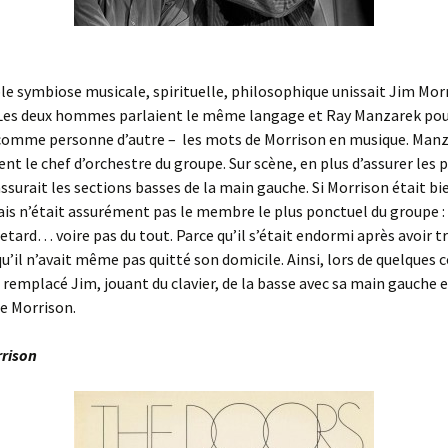
le symbiose musicale, spirituelle, philosophique unissait Jim Mor
Les deux hommes parlaient le même langage et Ray Manzarek pou
 comme personne d’autre – les mots de Morrison en musique. Manz
nt le chef d’orchestre du groupe. Sur scène, en plus d’assurer les 
l assurait les sections basses de la main gauche. Si Morrison était b
is n’était assurément pas le membre le plus ponctuel du groupe : i
retard… voire pas du tout. Parce qu’il s’était endormi après avoir t
qu’il n’avait même pas quitté son domicile. Ainsi, lors de quelques 
remplacé Jim, jouant du clavier, de la basse avec sa main gauche 
de Morrison.
rrison