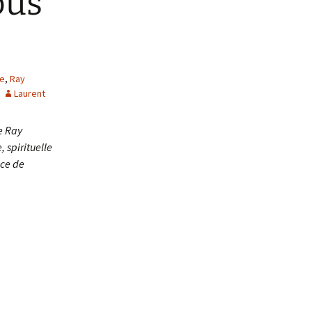
ous
e
,
Ray
Laurent
e Ray
 spirituelle
ace de