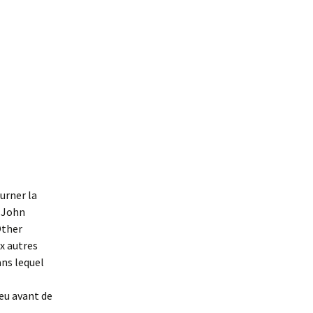
urner la
t John
Other
ux autres
ns lequel
eu avant de