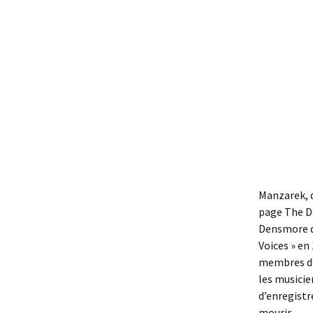
Manzarek, d
page The Do
Densmore d
Voices » en 
membres des
les musicie
d’enregistr
mourir.