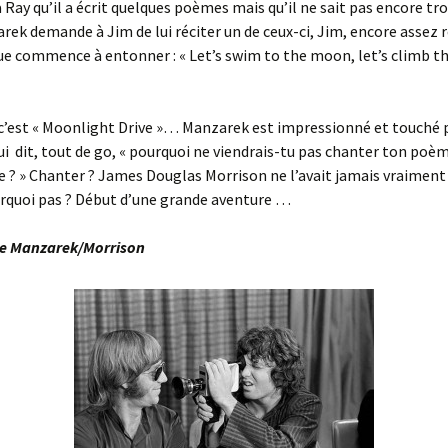
 Ray qu’il a écrit quelques poèmes mais qu’il ne sait pas encore tr
arek demande à Jim de lui réciter un de ceux-ci, Jim, encore assez 
e commence à entonner : « Let’s swim to the moon, let’s climb t
’est « Moonlight Drive »… Manzarek est impressionné et touché pa
ui dit, tout de go, « pourquoi ne viendrais-tu pas chanter ton poè
? » Chanter ? James Douglas Morrison ne l’avait jamais vraiment
quoi pas ? Début d’une grande aventure …
e Manzarek/Morrison