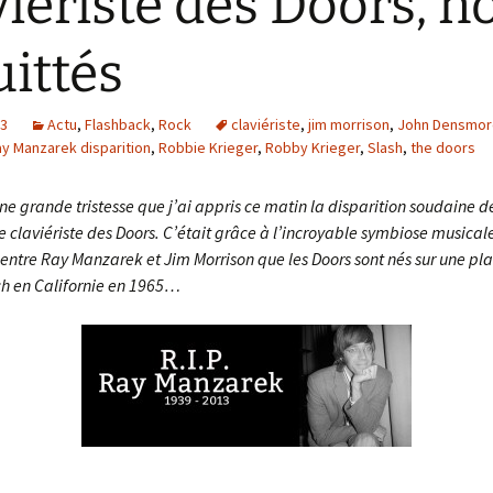
vieriste des Doors, n
uittés
13
Actu
,
Flashback
,
Rock
claviériste
,
jim morrison
,
John Densmor
y Manzarek disparition
,
Robbie Krieger
,
Robby Krieger
,
Slash
,
the doors
ne grande tristesse que j’ai appris ce matin la disparition soudaine d
 claviériste des Doors. C’était grâce à l’incroyable symbiose musicale,
 entre Ray Manzarek et Jim Morrison que les Doors sont nés sur une pl
h en Californie en 1965…