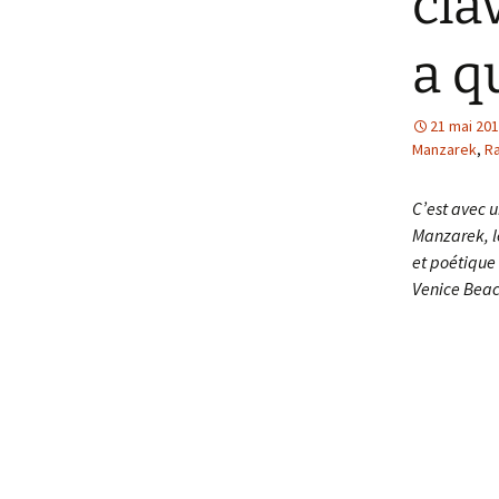
cla
a q
21 mai 20
Manzarek
,
Ra
C’est avec u
Manzarek, le
et poétique
Venice Beac