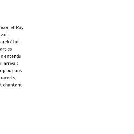
rison et Ray
vait
arek était
parties
ien entendu
l arrivait
rop bu dans
concerts,
et chantant