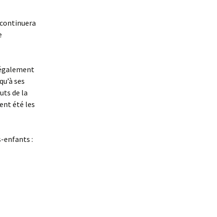
t continuera
e
’a également
qu’à ses
uts de la
ent été les
s-enfants :