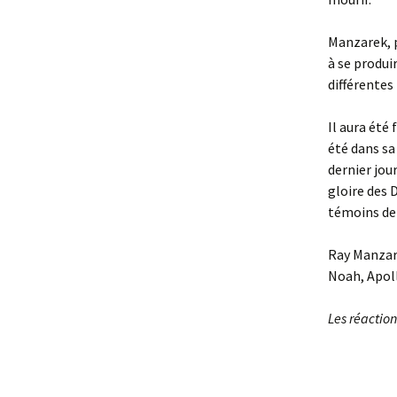
Manzarek, p
à se produi
différentes
Il aura été 
été dans sa
dernier jour
gloire des 
témoins de
Ray Manzare
Noah, Apol
Les réaction