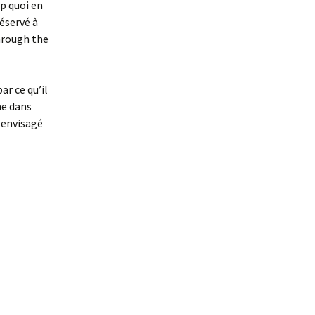
op quoi en
réservé à
hrough the
r ce qu’il
me dans
 envisagé