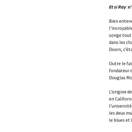
Et si Ray n
Bien entend
l’incroyabl
songe tout 
dans les ch
Doors, c’é
Outre le fa
fondateur d
Douglas Mo
L’origine d
en Californ
l’universit
les deux mu
le blues et 