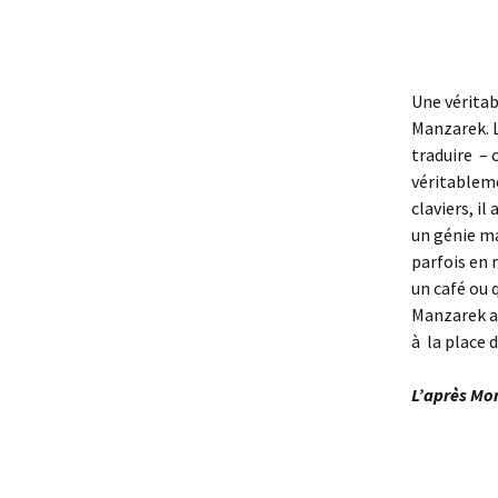
Une véritab
Manzarek. 
traduire –
véritableme
claviers, i
un génie ma
parfois en 
un café ou 
Manzarek a 
à la place 
L’après Mo