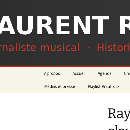
Journaliste musical · Historien 
Laurent R
Aller
A propos
Accueil
Agenda
Ch
au
contenu
Médias et presse
Playlist Krautrock
Ray