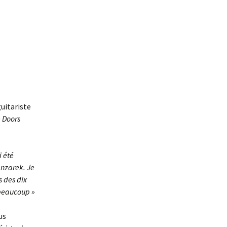
guitariste
e Doors
i été
anzarek. Je
s des dix
 beaucoup »
us