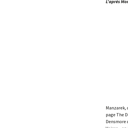
L’après Mo
Manzarek, d
page The Do
Densmore d