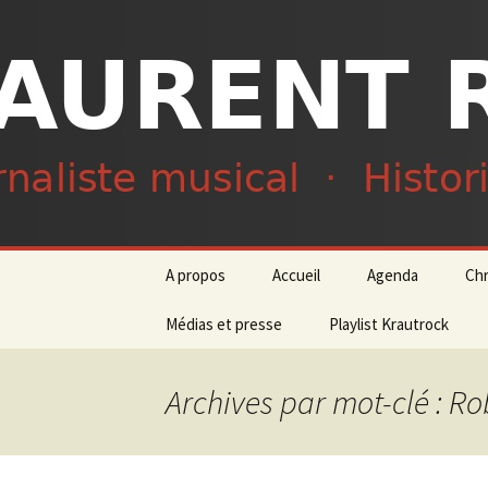
Journaliste musical · Historien 
Laurent R
Aller
A propos
Accueil
Agenda
Ch
au
contenu
Médias et presse
Playlist Krautrock
Archives par mot-clé : Ro