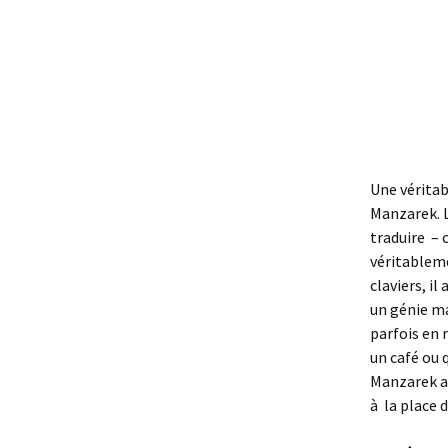
Une véritab
Manzarek. 
traduire –
véritableme
claviers, i
un génie ma
parfois en 
un café ou 
Manzarek a 
à la place 