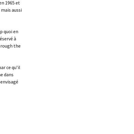
 en 1965 et
 mais aussi
op quoi en
réservé à
hrough the
r ce qu’il
me dans
 envisagé