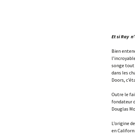
Et si Ray n
Bien entend
l’incroyabl
songe tout 
dans les ch
Doors, c’é
Outre le fa
fondateur d
Douglas Mo
L’origine d
en Californ