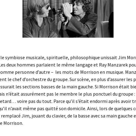
le symbiose musicale, spirituelle, philosophique unissait Jim Mor
Les deux hommes parlaient le même langage et Ray Manzarek pou
 comme personne d’autre – les mots de Morrison en musique. Manz
nt le chef d’orchestre du groupe. Sur scène, en plus d’assurer les 
l assurait les sections basses de la main gauche. Si Morrison était b
is n’était assurément pas le membre le plus ponctuel du groupe : i
retard… voire pas du tout. Parce qu’il s’était endormi après avoir t
qu’il n’avait même pas quitté son domicile. Ainsi, lors de quelques 
remplacé Jim, jouant du clavier, de la basse avec sa main gauche 
de Morrison.