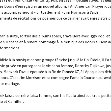
1971 et « Full Circle » en 1972). Puis en 1978, il décidera avec les de
 Doors d’enregistrer un nouvel album, « An American Prayer », da
ns accompagneront « virtuellement » Jim Morrison à l’aide
ements de récitations de poèmes que ce dernier avait enregistré p
ar la suite, sortira des albums solos, travaillera avec Iggy Pop, e
re sur scène et à rendre hommage à la musique des Doors au sein d
 formations.
fidèle à la musique de son groupe fétiche jusqu’à la fin. Fidèle, il l
 vie privée en partageant la vie de sa femme, Dorothy Fujikawa, jus
s. Manzark l’avait épousée à la fin de l’année 67, à l’époque des déb
Doors. C’est Jim Morrison et sa compagne Pamela Courson qui avai
 ce mariage.
k laisse derrière lui sa femme, son fils Pablo ainsi que trois petit
lo et Camille…