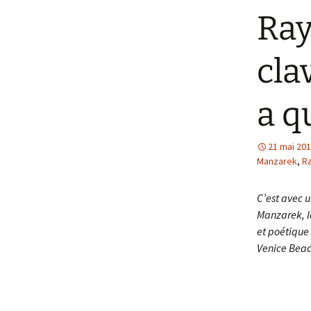
Ray
cla
a q
21 mai 20
Manzarek
,
Ra
C’est avec u
Manzarek, le
et poétique
Venice Beac