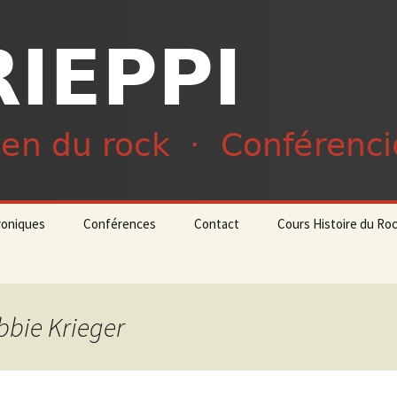
du rock · Conférencier
ieppi
roniques
Conférences
Contact
Cours Histoire du Ro
bbie Krieger