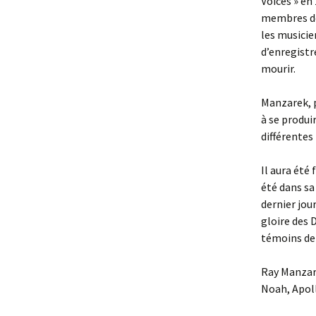
Voices » en 
membres des
les musicie
d’enregistr
mourir.
Manzarek, p
à se produi
différentes
Il aura été 
été dans sa
dernier jour
gloire des 
témoins de
Ray Manzare
Noah, Apol