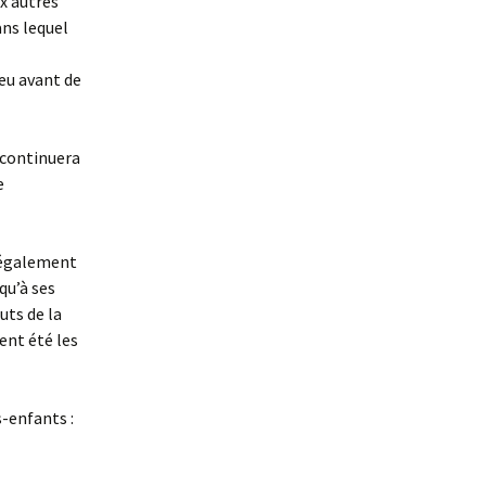
ux autres
ns lequel
eu avant de
t continuera
e
’a également
qu’à ses
uts de la
ent été les
s-enfants :