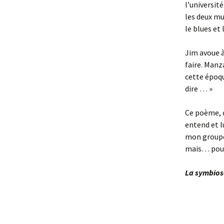
l’universit
les deux mu
le blues et 
Jim avoue à
faire. Manz
cette époqu
dire … »
Ce poème, c
entend et l
mon groupe 
mais… pour
La symbios