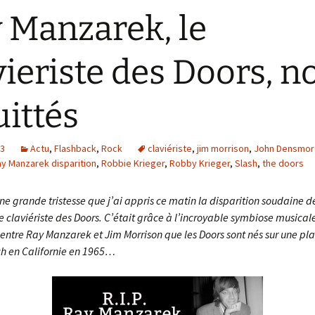
 Manzarek, le
vieriste des Doors, n
uittés
13
Actu
,
Flashback
,
Rock
claviériste
,
jim morrison
,
John Densmor
y Manzarek disparition
,
Robbie Krieger
,
Robby Krieger
,
Slash
,
the doors
ne grande tristesse que j’ai appris ce matin la disparition soudaine d
 claviériste des Doors. C’était grâce à l’incroyable symbiose musicale,
 entre Ray Manzarek et Jim Morrison que les Doors sont nés sur une pl
h en Californie en 1965…