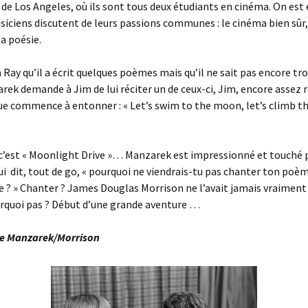
é de Los Angeles, où ils sont tous deux étudiants en cinéma. On est
siciens discutent de leurs passions communes : le cinéma bien sûr,
la poésie.
 Ray qu’il a écrit quelques poèmes mais qu’il ne sait pas encore tr
arek demande à Jim de lui réciter un de ceux-ci, Jim, encore assez 
e commence à entonner : « Let’s swim to the moon, let’s climb t
’est « Moonlight Drive »… Manzarek est impressionné et touché pa
ui dit, tout de go, « pourquoi ne viendrais-tu pas chanter ton poè
? » Chanter ? James Douglas Morrison ne l’avait jamais vraiment
quoi pas ? Début d’une grande aventure …
e Manzarek/Morrison