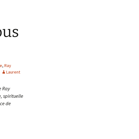
ous
e
,
Ray
Laurent
e Ray
 spirituelle
ace de