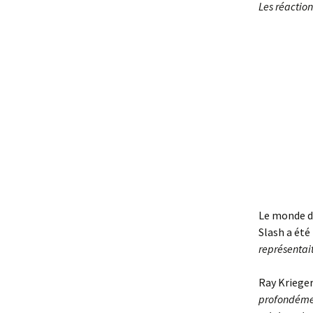
Les réaction
Le monde de
Slash a été
représentait
Ray Krieger
profondémen