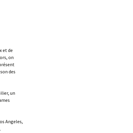
x et de
ors, on
 présent
 son des
lier, un
James
Los Angeles,
,