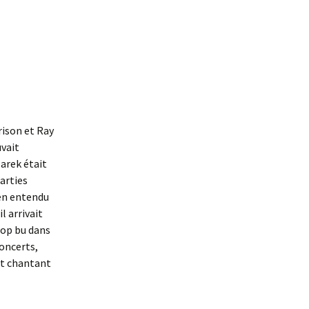
rison et Ray
vait
arek était
parties
ien entendu
l arrivait
rop bu dans
concerts,
et chantant