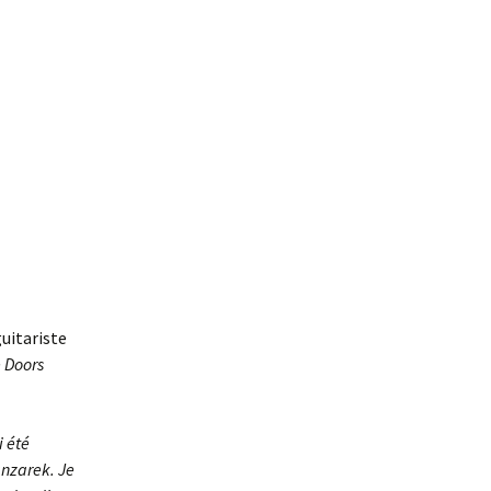
guitariste
e Doors
i été
anzarek. Je