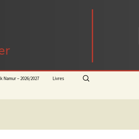
Rechercher :
ck Namur – 2026/2027
Livres
rock-progressif-playlist
Punk