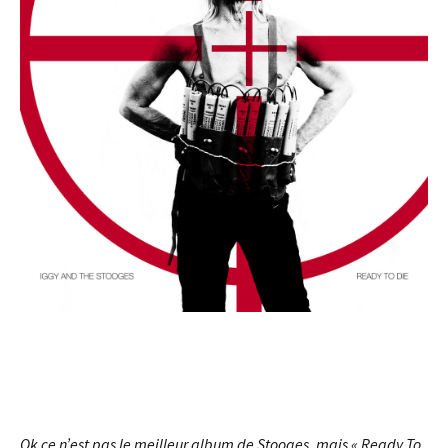
Ok ce n’est pas le meilleur album de Stooges, mais « Ready To