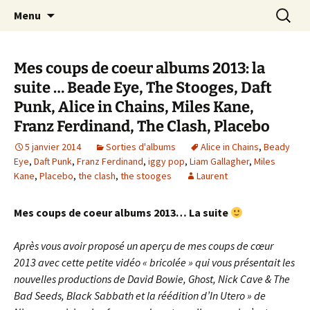
Journaliste musical · Historien du rock ·
Aller
Recherc
Laurent Rieppi
Menu
au
Conférencier
contenu
Mes coups de coeur albums 2013: la
suite … Beade Eye, The Stooges, Daft
Punk, Alice in Chains, Miles Kane,
Franz Ferdinand, The Clash, Placebo
5 janvier 2014
Sorties d'albums
Alice in Chains
,
Beady
Eye
,
Daft Punk
,
Franz Ferdinand
,
iggy pop
,
Liam Gallagher
,
Miles
Kane
,
Placebo
,
the clash
,
the stooges
Laurent
Mes coups de coeur albums 2013… La suite
Après vous avoir proposé un aperçu de mes coups de cœur
2013 avec cette petite vidéo « bricolée » qui vous présentait les
nouvelles productions de David Bowie, Ghost, Nick Cave & The
Bad Seeds, Black Sabbath et la réédition d’In Utero » de