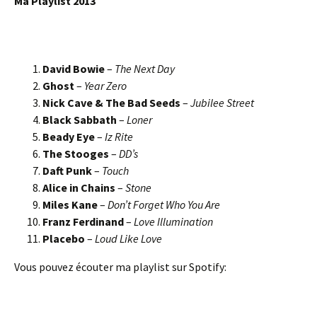
Ma Playlist 2013
David Bowie
–
The Next Day
Ghost
–
Year Zero
Nick Cave & The Bad Seeds
–
Jubilee Street
Black Sabbath
–
Loner
Beady Eye
–
Iz Rite
The Stooges
–
DD’s
Daft Punk
–
Touch
Alice in Chains
–
Stone
Miles Kane
–
Don’t Forget Who You Are
Franz Ferdinand
–
Love Illumination
Placebo
–
Loud Like Love
Vous pouvez écouter ma playlist sur Spotify: