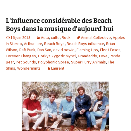
L'influence considérable des Beach
Boys dans la musique d'aujourd'hui
16 juin 2013
Actu
,
culte
,
Rock
Animal Collective
,
Apples
In Stereo
,
Arthur Lee
,
Beach Boys
,
Beach Boys influence
,
Brian
Wilson
,
Daft Punk
,
Dan San
,
david bowie
,
Flaming Lips
,
Fleet Foxes
,
Forever Changes
,
Gorkys Zygotic Mynci
,
Grandaddy
,
Love
,
Panda
Bear
,
Pet Sounds
,
Polyphonic Spree
,
Super Furry Animals
,
The
Shins
,
Wondermints
Laurent