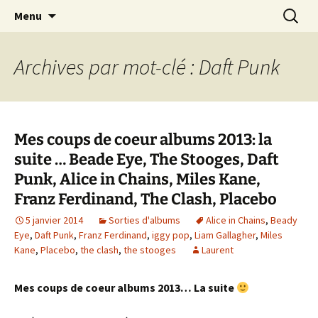
Journaliste musical · Historien du rock ·
Aller
Recherc
Laurent Rieppi
Menu
au
Conférencier
contenu
Archives par mot-clé : Daft Punk
Mes coups de coeur albums 2013: la
suite … Beade Eye, The Stooges, Daft
Punk, Alice in Chains, Miles Kane,
Franz Ferdinand, The Clash, Placebo
5 janvier 2014
Sorties d'albums
Alice in Chains
,
Beady
Eye
,
Daft Punk
,
Franz Ferdinand
,
iggy pop
,
Liam Gallagher
,
Miles
Kane
,
Placebo
,
the clash
,
the stooges
Laurent
Mes coups de coeur albums 2013… La suite