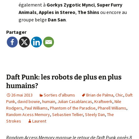
également à
Gorkys Zygotic Mynci
,
Super Furry
Animals
,
Apples in Stereo
,
The Shins
ou encore au
groupe belge
Dan San
.
Partager
Daft Punk: les robots de plus en plus
humains?
26 mai 2013
Sorties d'albums
Brian de Palma
,
Chic
,
Daft
Punk
,
david bowie
,
humain
,
Julian Casablancas
,
Kraftwerk
,
Nile
Rodgers
,
Paul Williams
,
Phantom of the Paradise
,
Pharell Williams
,
Random Acess Memory
,
Sebastien Tellier
,
Steely Dan
,
The
Strokes
Laurent
Random Access Memory marque le retour de Daft Punk après 8