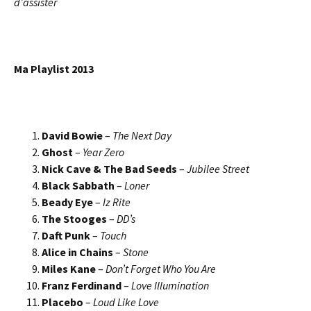
d’assister
Ma Playlist 2013
David Bowie
–
The Next Day
Ghost
–
Year Zero
Nick Cave & The Bad Seeds
–
Jubilee Street
Black Sabbath
–
Loner
Beady Eye
–
Iz Rite
The Stooges
–
DD’s
Daft Punk
–
Touch
Alice in Chains
–
Stone
Miles Kane
–
Don’t Forget Who You Are
Franz Ferdinand
–
Love Illumination
Placebo
–
Loud Like Love