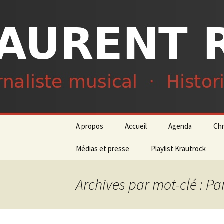
Journaliste musical · Historien 
Laurent R
Aller
A propos
Accueil
Agenda
Ch
au
contenu
Médias et presse
Playlist Krautrock
Archives par mot-clé : P