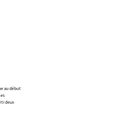
ue au début
les
rti deux