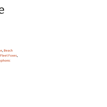
e
ee
,
Beach
,
Fleet Foxes
,
yphonic