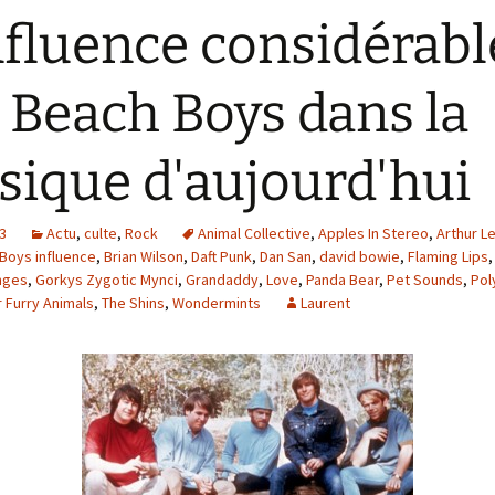
nfluence considérabl
 Beach Boys dans la
ique d'aujourd'hui
13
Actu
,
culte
,
Rock
Animal Collective
,
Apples In Stereo
,
Arthur L
Boys influence
,
Brian Wilson
,
Daft Punk
,
Dan San
,
david bowie
,
Flaming Lips
nges
,
Gorkys Zygotic Mynci
,
Grandaddy
,
Love
,
Panda Bear
,
Pet Sounds
,
Pol
 Furry Animals
,
The Shins
,
Wondermints
Laurent