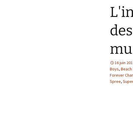
L'i
des
mus
16 juin 20
Boys
,
Beach 
Forever Cha
Spree
,
Super