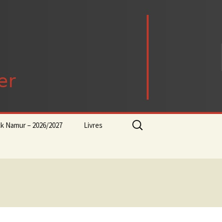
Rechercher :
ck Namur – 2026/2027
Livres
rock-progressif-playlist
Punk