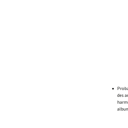
Proba
des a
harmo
album