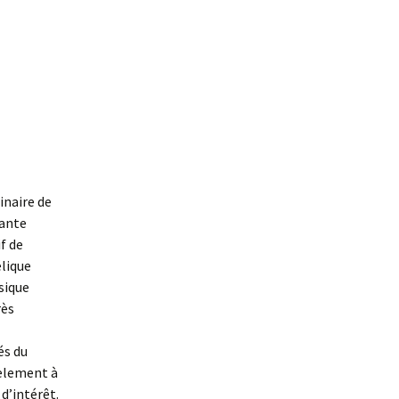
inaire de
lante
if de
lique
sique
rès
és du
lèlement à
d’intérêt.