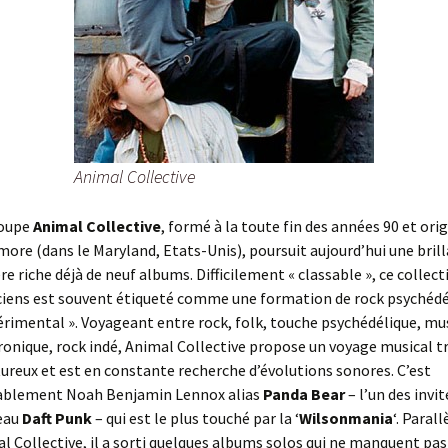
Animal Collective
roupe
Animal Collective
, formé à la toute fin des années 90 et orig
more (dans le Maryland, Etats-Unis), poursuit aujourd’hui une bril
ère riche déjà de neuf albums. Difficilement « classable », ce collect
iens est souvent étiqueté comme une formation de rock psychédé
érimental ». Voyageant entre rock, folk, touche psychédélique, mu
ronique, rock indé, Animal Collective propose un voyage musical t
ureux et est en constante recherche d’évolutions sonores. C’est
ablement Noah Benjamin Lennox alias
Panda Bear
– l’un des invit
eau
Daft Punk
–
qui est le plus touché par la ‘
Wilsonmania
‘. Paral
l Collective, il a sorti quelques albums solos qui ne manquent pas 