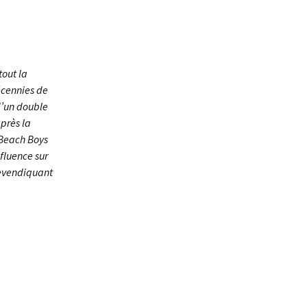
tout la
écennies de
d’un double
après la
 Beach Boys
nfluence sur
revendiquant