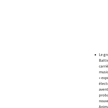
Le g
Balti
carri
music
« exp
élect
avent
prob
nouv
Anima