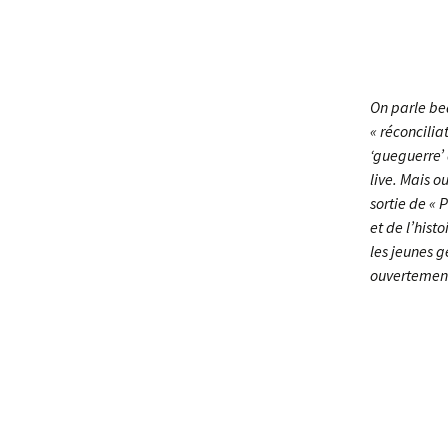
On parle bea
« réconcilia
‘gueguerre’ 
live. Mais o
sortie de «
et de l’hist
les jeunes 
ouvertement