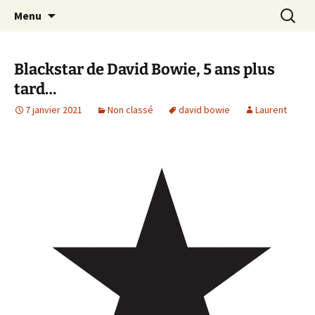
Journaliste musical · Historien du rock ·
Aller
Recherc
Laurent Rieppi
Menu
au
Conférencier
contenu
Blackstar de David Bowie, 5 ans plus
tard…
7 janvier 2021
Non classé
david bowie
Laurent