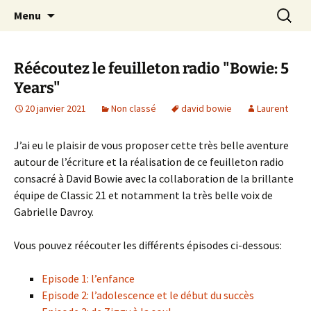
Journaliste musical · Historien du rock ·
Aller
Recherc
Laurent Rieppi
Menu
au
Conférencier
contenu
Réécoutez le feuilleton radio "Bowie: 5
Years"
20 janvier 2021
Non classé
david bowie
Laurent
J’ai eu le plaisir de vous proposer cette très belle aventure
autour de l’écriture et la réalisation de ce feuilleton radio
consacré à David Bowie avec la collaboration de la brillante
équipe de Classic 21 et notamment la très belle voix de
Gabrielle Davroy.
Vous pouvez réécouter les différents épisodes ci-dessous:
Episode 1: l’enfance
Episode 2: l’adolescence et le début du succès