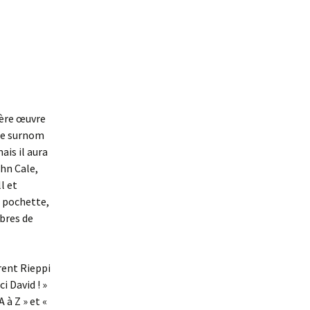
ière œuvre
 le surnom
ais il aura
hn Cale,
l et
a pochette,
bres de
rent Rieppi
i David ! »
 à Z » et «