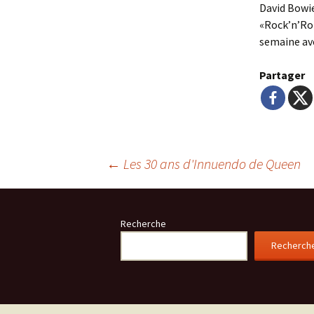
David Bowie
«Rock’n’Rol
semaine ave
Partager
Navigation
←
Les 30 ans d'Innuendo de Queen
de
Recherche
Recherch
l'article