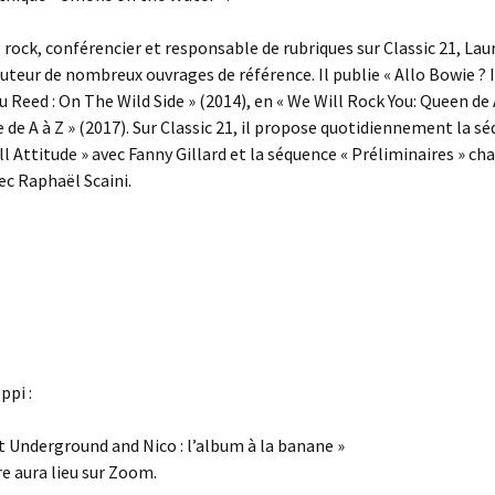
 rock, conférencier et responsable de rubriques sur Classic 21, Lau
auteur de nombreux ouvrages de référence. Il publie « Allo Bowie ? Ic
u Reed : On The Wild Side » (2014), en « We Will Rock You: Queen de A
 de A à Z » (2017). Sur Classic 21, il propose quotidiennement la s
l Attitude » avec Fanny Gillard et la séquence « Préliminaires » ch
c Raphaël Scaini.
ppi :
t Underground and Nico : l’album à la banane »
e aura lieu sur Zoom.