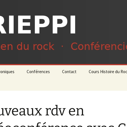
du rock · Conférencier
ieppi
roniques
Conférences
Contact
Cours Histoire du Ro
veaux rdv en