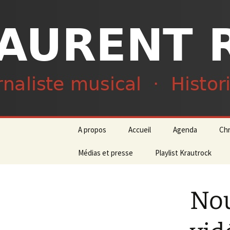
Journaliste musical · Historien 
Laurent R
Aller
A propos
Accueil
Agenda
Ch
au
contenu
Médias et presse
Playlist Krautrock
Nou