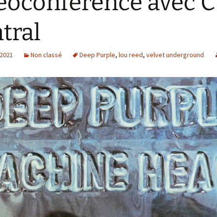
éoconférence avec C
tral
 2021
Non classé
Deep Purple
,
lou reed
,
velvet underground