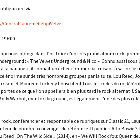
 obligatoire via
ly/CentralLaurentRieppiVelvet
– 19H00
ppi nous plonge dans l’histoire d’un très grand album rock, prem
nderground : « The Velvet Underground & Nico ». Connu aussi sous
 à la banane », il connait un échec commercial cuisant à sa sortie m
ce énorme sur de très nombreux groupes par la suite. Lou Reed, Jo
rrison et Maureen Tucker y bousculent tous les codes du rock’n’rol
 portes de ce que l’on appellera bien plus tard le rock alternatif. S
Andy Warhol, mentor du groupe, est également l’une des plus célè
 rock, conférencier et responsable de rubriques sur Classic 21, Lau
auteur de nombreux ouvrages de référence. Il publie « Allo Bowie ? Ic
u Reed : On The Wild Side » (2014), en « We Will Rock You: Queen de A