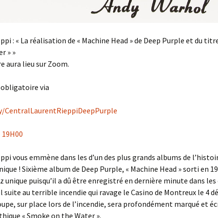
ppi : « La réalisation de « Machine Head » de Deep Purple et du tit
r » »
e aura lieu sur Zoom.
 obligatoire via
.ly/CentralLaurentRieppiDeepPurple
– 19H00
ppi vous emmène dans les d’un des plus grands albums de l’histoi
nique ! Sixième album de Deep Purple, « Machine Head » sorti en 1
z unique puisqu’il a dû être enregistré en dernière minute dans les 
 suite au terrible incendie qui ravage le Casino de Montreux le 4 
oupe, sur place lors de l’incendie, sera profondément marqué et éc
thique « Smoke on the Water ».