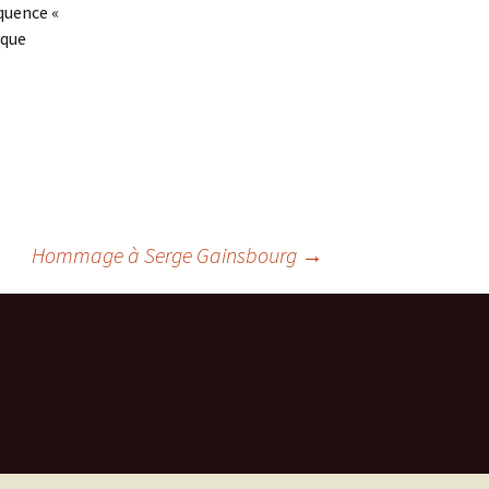
équence «
aque
Hommage à Serge Gainsbourg
→