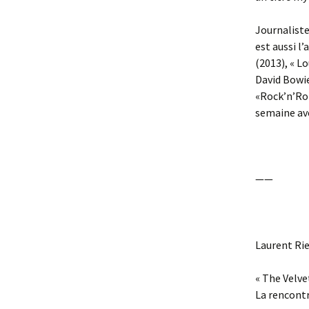
Journaliste
est aussi l’
(2013), « Lo
David Bowie
«Rock’n’Rol
semaine ave
——
Laurent Rie
« The Velve
La rencontr