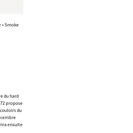
re « Smoke
re du hard
972 propose
couloirs du
décembre
rira ensuite