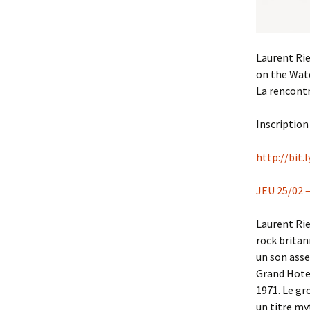
Laurent Rie
on the Wate
La rencontr
Inscription
http://bit
JEU 25/02 
Laurent Rie
rock britan
un son asse
Grand Hotel
1971. Le gr
un titre my