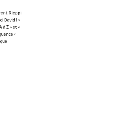
rent Rieppi
i David ! »
 à Z » et «
équence «
aque