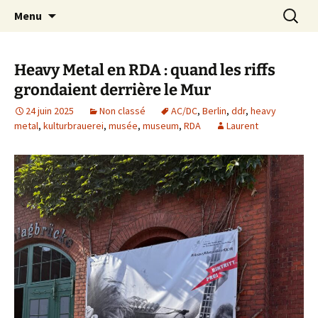
Journaliste musical · Historien du rock ·
Aller
Recherc
Laurent Rieppi
Menu
au
Conférencier
contenu
Heavy Metal en RDA : quand les riffs
grondaient derrière le Mur
24 juin 2025
Non classé
AC/DC
,
Berlin
,
ddr
,
heavy
metal
,
kulturbrauerei
,
musée
,
museum
,
RDA
Laurent