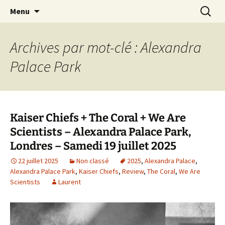
Journaliste musical · Historien du rock ·
Aller
Recherc
Laurent Rieppi
Menu
au
Conférencier
contenu
Archives par mot-clé : Alexandra
Palace Park
Kaiser Chiefs + The Coral + We Are
Scientists – Alexandra Palace Park,
Londres – Samedi 19 juillet 2025
22 juillet 2025
Non classé
2025
,
Alexandra Palace
,
Alexandra Palace Park
,
Kaiser Chiefs
,
Review
,
The Coral
,
We Are
Scientists
Laurent