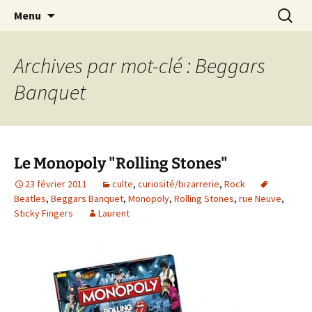
Journaliste musical · Historien du rock ·
Aller
Recherc
Laurent Rieppi
Menu
au
Conférencier
contenu
Archives par mot-clé : Beggars
Banquet
Le Monopoly "Rolling Stones"
23 février 2011
culte
,
curiosité/bizarrerie
,
Rock
Beatles
,
Beggars Banquet
,
Monopoly
,
Rolling Stones
,
rue Neuve
,
Sticky Fingers
Laurent