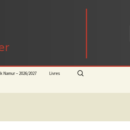
Rechercher :
ck Namur – 2026/2027
Livres
rock-progressif-playlist
Punk