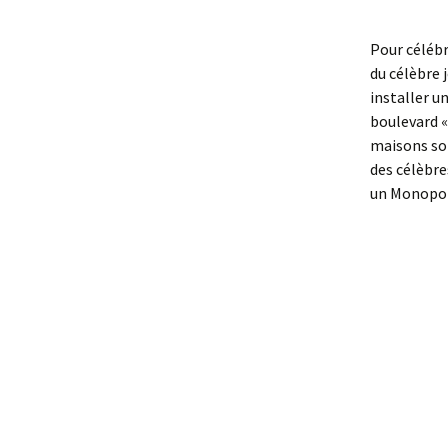
Pour célébr
du célèbre j
installer u
boulevard «
maisons son
des célèbre
un Monopoly