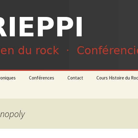
du rock · Conférencier
ieppi
roniques
Conférences
Contact
Cours Histoire du Ro
onopoly