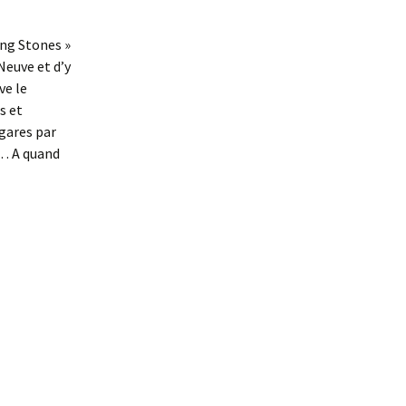
ing Stones »
 Neuve et d’y
ve le
s et
 gares par
s… A quand