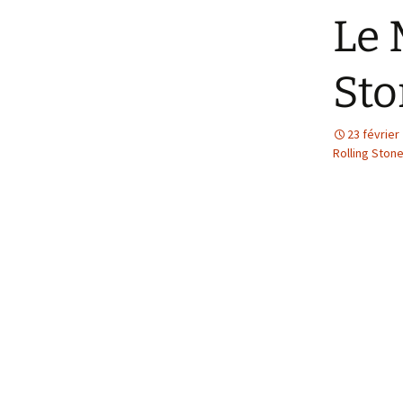
Le 
Sto
23 février
Rolling Ston