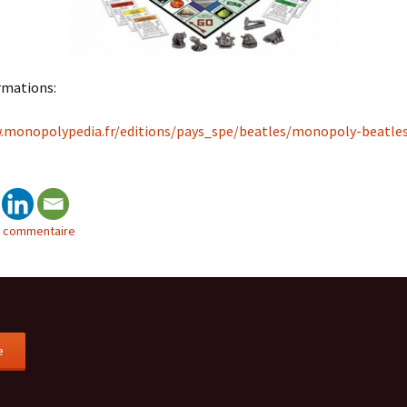
rmations:
.monopolypedia.fr/editions/pays_spe/beatles/monopoly-beatle
n commentaire
e