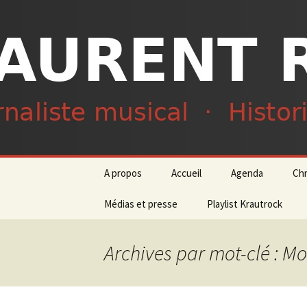
Journaliste musical · Historien 
Laurent R
Aller
A propos
Accueil
Agenda
Ch
au
contenu
Médias et presse
Playlist Krautrock
Archives par mot-clé : M