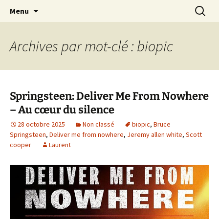
Journaliste musical · Historien du rock ·
Aller
Recherc
Laurent Rieppi
Menu
au
Conférencier
contenu
Archives par mot-clé : biopic
Springsteen: Deliver Me From Nowhere
– Au cœur du silence
28 octobre 2025
Non classé
biopic
,
Bruce
Springsteen
,
Deliver me from nowhere
,
Jeremy allen white
,
Scott
cooper
Laurent