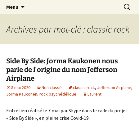
Journaliste musical · Historien du rock ·
Aller
Recherc
Laurent Rieppi
Menu
au
Conférencier
contenu
Archives par mot-clé : classic rock
Side By Side: Jorma Kaukonen nous
parle de l'origine du nom Jefferson
Airplane
8 mai 2020
Non classé
classic rock
,
Jefferson Airplane
,
Jorma Kaukonen
,
rock psychédélique
Laurent
Entretien réalisé le 7 mai par Skype dans le cade du projet
« Side By Side », en pleine crise Covid-19.