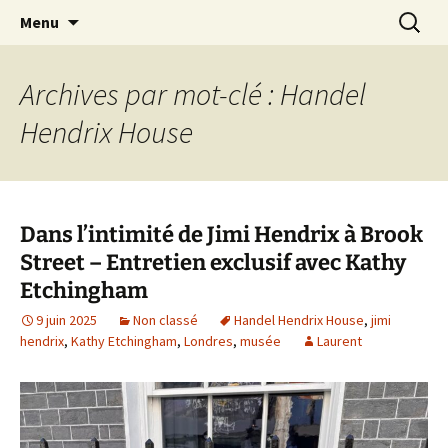
Journaliste musical · Historien du rock ·
Aller
Recherc
Laurent Rieppi
Menu
au
Conférencier
contenu
Archives par mot-clé : Handel
Hendrix House
Dans l’intimité de Jimi Hendrix à Brook
Street – Entretien exclusif avec Kathy
Etchingham
9 juin 2025
Non classé
Handel Hendrix House
,
jimi
hendrix
,
Kathy Etchingham
,
Londres
,
musée
Laurent