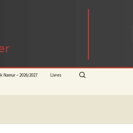
Rechercher :
ck Namur – 2026/2027
Livres
rock-progressif-playlist
Punk