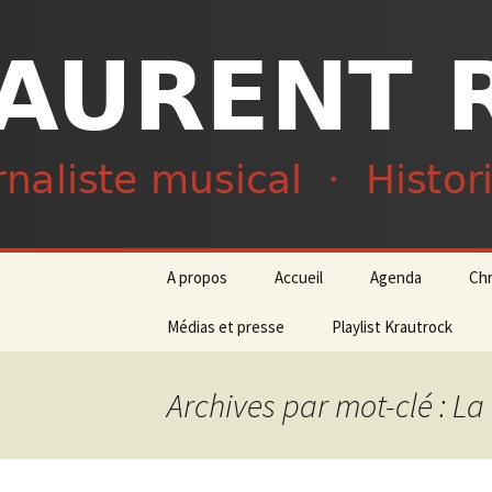
Journaliste musical · Historien 
Laurent R
Aller
A propos
Accueil
Agenda
Ch
au
contenu
Médias et presse
Playlist Krautrock
Archives par mot-clé : La