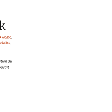
k
AC/DC
,
tallica
,
ition du
ouvait