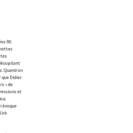
ées 90.
unettes
stes
désopilant
us. Quand on
 que Didier
rs » de
ressions et
ica.
ui évoque
Kirk