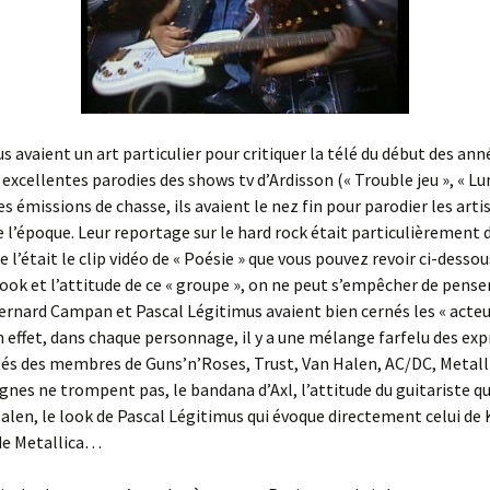
s avaient un art particulier pour critiquer la télé du début des ann
 excellentes parodies des shows tv d’Ardisson (« Trouble jeu », « L
es émissions de chasse, ils avaient le nez fin pour parodier les arti
 l’époque. Leur reportage sur le hard rock était particulièrement 
l’était le clip vidéo de « Poésie » que vous pouvez revoir ci-desso
look et l’attitude de ce « groupe », on ne peut s’empêcher de penser
rnard Campan et Pascal Légitimus avaient bien cernés les « acteu
n effet, dans chaque personnage, il y a une mélange farfelu des exp
tés des membres de Guns’n’Roses, Trust, Van Halen, AC/DC, Metall
gnes ne trompent pas, le bandana d’Axl, l’attitude du guitariste q
alen, le look de Pascal Légitimus qui évoque directement celui de 
e Metallica…