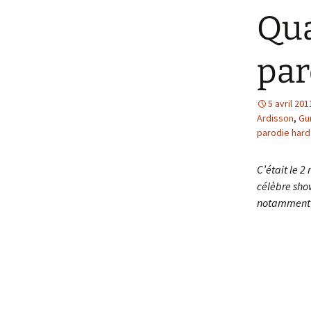
Qua
par
5 avril 201
Ardisson
,
Gu
parodie hard
C’était le 2
célèbre show
notamment 