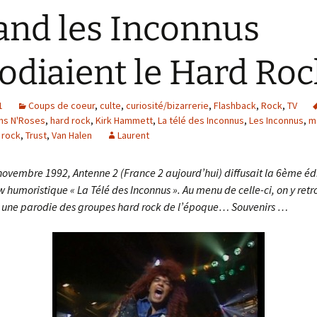
nd les Inconnus
odiaient le Hard Roc
1
Coups de coeur
,
culte
,
curiosité/bizarrerie
,
Flashback
,
Rock
,
TV
ns N'Roses
,
hard rock
,
Kirk Hammett
,
La télé des Inconnus
,
Les Inconnus
,
me
 rock
,
Trust
,
Van Halen
Laurent
 novembre 1992, Antenne 2 (France 2 aujourd’hui) diffusait la 6ème éd
 humoristique « La Télé des Inconnus ». Au menu de celle-ci, on y retr
une parodie des groupes hard rock de l’époque… Souvenirs …