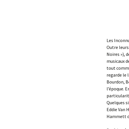
Les Inconnu
Outre leurs
Noires »), d
musicaux de
tout comme 
regarde le 
Bourdon, Be
l’époque. E
particulari
Quelques si
Eddie Van H
Hammett d