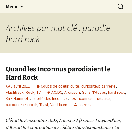
Journaliste musical · Historien du rock ·
Aller
Recherc
Laurent Rieppi
Menu
au
Conférencier
contenu
Archives par mot-clé : parodie
hard rock
Quand les Inconnus parodiaient le
Hard Rock
5 avril 2011
Coups de coeur
,
culte
,
curiosité/bizarrerie
,
Flashback
,
Rock
,
TV
AC/DC
,
Ardisson
,
Guns N'Roses
,
hard rock
,
Kirk Hammett
,
La télé des Inconnus
,
Les Inconnus
,
metallica
,
parodie hard rock
,
Trust
,
Van Halen
Laurent
C’était le 2 novembre 1992, Antenne 2 (France 2 aujourd’hui)
diffusait la 6ème édition du célèbre show humoristique « La