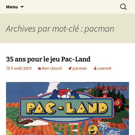
Journaliste musical · Historien du rock ·
Aller
Recherc
Laurent Rieppi
Menu
au
Conférencier
contenu
Archives par mot-clé : pacman
35 ans pour le jeu Pac-Land
5 août 2019
Non classé
pacman
Laurent